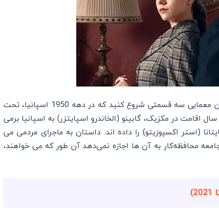
اگر به دنبال یک سریال کوتاه اما جذاب هستید، با این معمایی سه قسمتی شروع کنید که در دهه 1950 اسپانیا، تحت
 سال اقامت در مکزیک، گابینو (الخاندرو اسپایتزر) به اسپانیا برمی
یتانا (استر اکسپوزیتو) را داده اند. داستان به ماجرای مردمی می
امعه محافظه‌کار به آن ها اجازه نمی‌دهد آن طور که می خواهند،