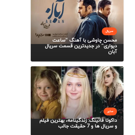
سریال
محسن چاوشی با آهنگ “ساعت
دیواری” در جدیدترین قسمت سریال
آبان
سایر
داکوتا فانینگ: زندگینامه، بهترین فیلم
و سریال ها و 7 حقیقت جالب