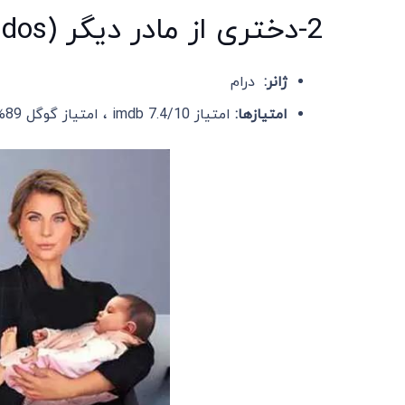
2-دختری از مادر دیگر (Madre solo hay dos) 2021
ژانر:
درام
امتیازها:
امتیاز imdb 7.4/10 ، امتیاز گوگل 89%