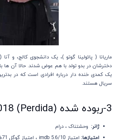
ماریانا ( پائولینا گوتو )، یک دانشجوی کالج، و آنا 
دخترشان در بدو تولد با هم عوض شدند. حالا آن ها بای
یک کمدی خنده‌ دار درباره افرادی است که در بدترین 
سریال هستند.
3-ربوده شده (Perdida) 2018
ژانر:
وحشتناک ، درام
امتیازها:
امتیاز imdb 5.6/10 ، امتیاز گوگل 71% و امتیاز : 20% Rotten Tomatoes