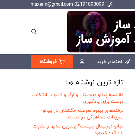
02191098099 maxer.ir@gmail.com
فروشگاه
راهنمای خرید
تازه ترین نوشته ها:
مقایسه پیانو دیجیتال و ارگ و کیبورد: انتخاب
درست برای یادگیری
ترفندهای بهبود سرعت انگشتان در پیانو+
تمرینات هماهنگی دو دست
پیانو دیجیتال چیست؟ بهترین مدلها و تفاوت
با ارگ و کیبورد