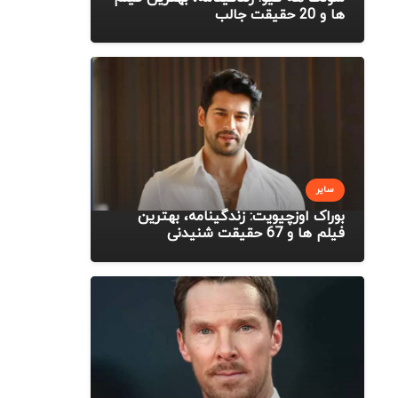
ها و 20 حقیقت جالب
سایر
بوراک اوزچیویت: زندگینامه، بهترین
فیلم ها و 67 حقیقت شنیدنی