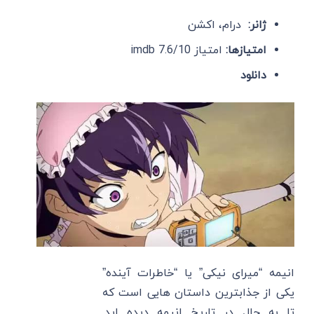
ژانر:
درام، اکشن
امتیازها:
امتیاز imdb 7.6/10
دانلود
انیمه “میرای نیکی” یا “خاطرات آینده”
یکی از جذابترین داستان هایی است که
تا به حال در تاریخ انیمه دیده اید.