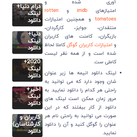
آوری شده و
19 تا از
درام دنیا+
امتیازهای
imdb
و
rotten
بهترین
لینک
tomatoes
و همچنین امتیازات
انیمه های
دانلود
سینمایی
منتقدان، جوایز، کارگردان،
سایر
دنیا+
بازیگران، کامنت های کاربران
15 تا از
لینک
و
امتیازات کاربران گوگل
کاملا لحاظ
بهترین
دانلود
سایر
شده است و از همه نظر لیست
انیمه های
21 بهترین
2020+
کاملی ست.
انیمه های
لینک
لینک دانلود انیمه ها زیر عنوان
سریالی در
دانلود
سایر
شان وجود دارد که می توانید به
20 سال
12 انیمه
اخیر+
راحتی هر کدام را دانلود نمایید. به
ژاپنی برتر
لینک
مرور زمان ممکن است لینک های
(به
دانلود
دانلود از کار بیفتند که در این
انتخاب
صورت می توانید به راحتی نام هر
کاربران و
کارشناسان)+
عنوان را گوگل کنید و آن را دانلود
دانلود
نمایید.