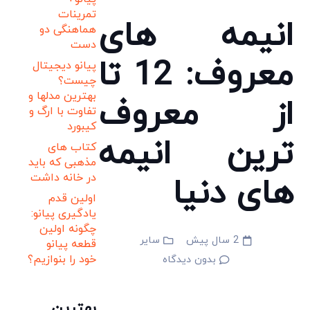
تمرینات
انیمه های
هماهنگی دو
دست
معروف: 12 تا
پیانو دیجیتال
چیست؟
بهترین مدلها و
از معروف
تفاوت با ارگ و
کیبورد
ترین انیمه
کتاب های
مذهبی که باید
در خانه داشت
های دنیا
اولین قدم
یادگیری پیانو:
چگونه اولین
2 سال پیش
سایر
قطعه پیانو
خود را بنوازیم؟
بدون دیدگاه
بهترین