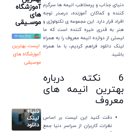
دنیای جذاب و پرمخاطب انیمه ها سرگرم
آموزشگاه
کننده و کماکان آموزنده، درصدر توجه
های
موســیقی
افراد قرار دارد. این مجموعه ی تکنولوژی و
هنر به قدری خیره کننده است که ما
لیستی از دوازده انیمه معروف را به همراه
لیست بهترین
لینک دانلود فراهم کردیم، با ما همراه
آموزشگاه های
باشید.
موسیقی
6 نکته درباره
سایر
بهترین انیمه های
14 بهترین
معروف
انیمه های
عاشقانه
سایر
دنیا+
12 تا از
دقت کنید این لیست بر اساس
لینک
بهترین
دانلود
نظرات کاربران از سراسر دنیا جمع
سایر
انیمه های