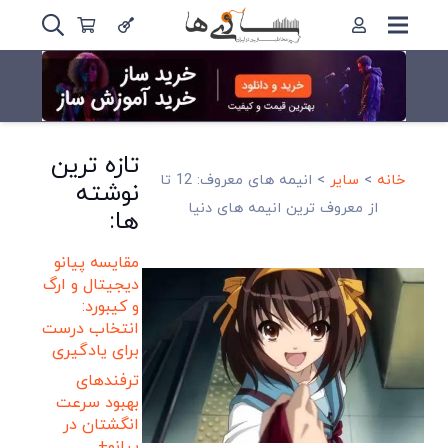
تازه ترین
خانه
>
سایر
>
انیمه های معروف: 12 تا
نوشته
از معروف ترین انیمه های دنیا
ها:
مقایسه پیانو
دیجیتال و ارگ
و کیبورد:
انتخاب درست
برای یادگیری
ترفندهای
بهبود سرعت
انگشتان در
پیانو+