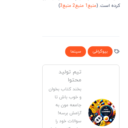
کرده است. (
منبع1
منبع2
منبع3
)
بیوگرافی
سینما
تیم تولید
محتوا
بخند کتاب بخوان
و خوب باش تا
جامعه مون به
آرامش برسه!
سوالات خود را