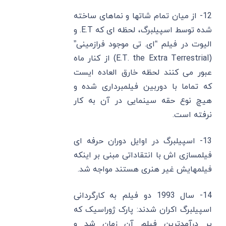
12- از میان تمام شاتها و نماهای ساخته
شده توسط اسپیلبرگ، لحظه ای که E.T. و
الیوت در فیلم “ای. تی موجود فرازمینی”
(E.T. the Extra Terrestrial) از کنار ماه
عبور می کنند لحظه خارق العاده ایست
که تماما با دوربین فیلمبرداری شده و
هیچ نوع حقه سینمایی در آن به کار
نرفته است.
13- اسپیلبرگ در اوایل دوران حرفه ای
فیلمسازی اش با انتقاداتی مبنی بر اینکه
فیلمهایش غیر هنری هستند مواجه شد.
14- سال 1993 دو فیلم به کارگردانی
اسپیلبرگ اکران شدند: پارک ژوراسیک که
پر درآمدترین فیلم آن زمان شد و