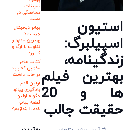
تمرینات
هماهنگی دو
دست
استیون
پیانو دیجیتال
چیست؟
اسپیلبرگ:
بهترین مدلها و
تفاوت با ارگ و
کیبورد
زندگینامه،
کتاب های
مذهبی که باید
بهترین فیلم
در خانه داشت
اولین قدم
ها و 20
یادگیری پیانو:
چگونه اولین
قطعه پیانو
حقیقت جالب
خود را بنوازیم؟
بهترین
3 سال پیش
سایر