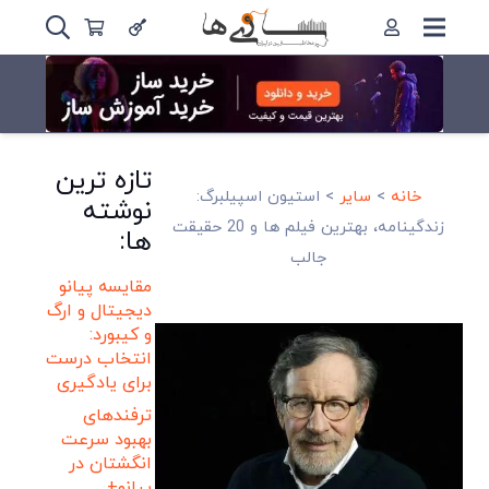
تازه ترین
خانه
>
سایر
>
استیون اسپیلبرگ:
نوشته
زندگینامه، بهترین فیلم ها و 20 حقیقت
ها:
جالب
مقایسه پیانو
دیجیتال و ارگ
و کیبورد:
انتخاب درست
برای یادگیری
ترفندهای
بهبود سرعت
انگشتان در
پیانو+