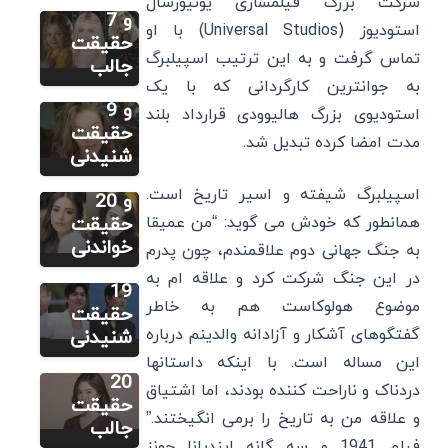
شرکت بزرگ فیلمسازی یونیورسال
زندگینامه،
و 7
استودیوز (Universal Studios) با او
بهترین
حقیقت
سایر
تماس گرفت و به این ترتیب اسپیلبرگ
فیلم و
جالب
اوزگه
سریال ها
به جوانترین کارگردانی که با یک
گورل:
و 9
استودیوی بزرگ هالیوودی قرارداد بلند
زندگینامه،
حقیقت
مدت امضا کرده تبدیل شد.
بهترین
شنیدنی
سایر
آهنگ ها
اسپیلبرگ شیفته و اسیر تاریخ است.
لی مینهو:
و 20
زندگینامه،
حقیقت
همانطور که خودش می گوید: “من عمیقا
سایر
بهترین
خواندنی
به جنگ جهانی دوم علاقمندم، چون پدرم
سونگ هه
فیلم ها و
در این جنگ شرکت کرد و علاقه ام به
کیو:
19
موضوع هولوکاست هم به خاطر
زندگینامه،
حقیقت
بهترین
گفتگوهای آشکار و آزادانه والدینم درباره
شنیدنی
فیلم ها و
این مساله است. با اینکه داستانها
20
دردناک و ناراحت کننده بودند، اما اشتیاق
حقیقت
و علاقه من به تاریخ را برمی انگیختند.”
جالب
فیلم 1941 و سه گانه ایندیانا جونز