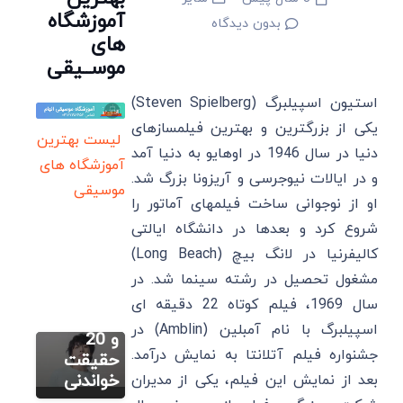
آموزشگاه
بدون دیدگاه
های
موســیقی
استیون اسپیلبرگ (Steven Spielberg)
یکی از بزرگترین و بهترین فیلمسازهای
لیست بهترین
دنیا در سال 1946 در اوهایو به دنیا آمد
آموزشگاه های
و در ایالات نیوجرسی و آریزونا بزرگ شد.
موسیقی
او از نوجوانی ساخت فیلمهای آماتور را
سایر
شروع کرد و بعدها در دانشگاه ایالتی
جونگ
کالیفرنیا در لانگ بیچ (Long Beach)
کوک:
سایر
زندگینامه،
مشغول تحصیل در رشته سینما شد. در
داکوتا
بهترین
سال 1969، فیلم کوتاه 22 دقیقه ای
فانینگ:
آهنگ ها
اسپیلبرگ با نام آمبلین (Amblin) در
زندگینامه،
و 20
سایر
جشنواره فیلم آتلانتا به نمایش درآمد.
بهترین
حقیقت
بورجو
فیلم و
خواندنی
بعد از نمایش این فیلم، یکی از مدیران
بیریجیک:
سریال ها