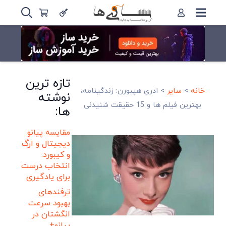
تازه ترین
خانه
>
سایر
>
ادری هپبورن: زندگینامه،
نوشته
بهترین فیلم ها و 15 حقیقت شنیدنی
ها:
مقایسه پیانو
دیجیتال و ارگ
و کیبورد:
انتخاب درست
برای یادگیری
ترفندهای
بهبود سرعت
انگشتان در
پیانو+