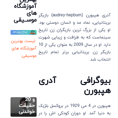
آموزشگاه
های
آدری هپبورن (audrey-hepburn) بازیگر
موســیقی
بریتانیایی، نماد مد و انسان ‌دوستی بود.
او یکی از بزرگ ترین بازیگران زن تاریخ
سینماست که به ظرافت و زیبایی شهرت
لیست بهترین
دارد. او در سال 2009 به عنوان یکی از 10
آموزشگاه های
بازیگر زن بریتانیایی برتر تمام تاریخ
موسیقی
انتخاب شد.
سایر
جونگ
کوک:
بیوگرافی آدری
سایر
زندگینامه،
داکوتا
بهترین
هپبورن
فانینگ:
آهنگ ها
زندگینامه،
و 20
سایر
بهترین
حقیقت
هپبورن در 4 می 1929 در بروکسل بلژیک
بورجو
فیلم و
خواندنی
به دنیا آمد. او دوران کودکی ‌اش را در
بیریجیک:
سریال ها