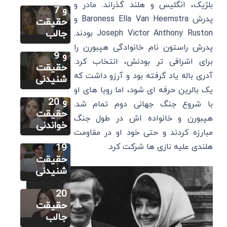
بلژیک، انگلیس و هلند گذراند. مادر و
زندگینامه،
و 7
پدرش Baroness Ella Van Heemstra و
بهترین
حقیقت
سایر
فیلم و
جالب
Joseph Victor Anthony Ruston بودند.
اوزگه
سریال ها
پدرش راستون نام خانوادگی هپبورن را
گورل:
و 9
برای اشرافی ‌تر بودنش، انتخاب کرد.
زندگینامه،
حقیقت
آدری باله یاد گرفته بود و آرزو داشت که
بهترین
شنیدنی
سایر
آهنگ ها
یک بالرین حرفه ‌ای شود، اما رویا های او
لی مینهو:
و 20
با شروع جنگ جهانی دوم تمام شد.
زندگینامه،
حقیقت
هپبورن و خانواده ‌اش در طول جنگ
سایر
بهترین
خواندنی
مبارزه کردند و حتی خود او در مقاومت
سونگ هه
فیلم ها و
کیو:
هلندی علیه نازی‌ ها شرکت کرد.
19
زندگینامه،
حقیقت
بهترین
شنیدنی
فیلم ها و
20
حقیقت
جالب