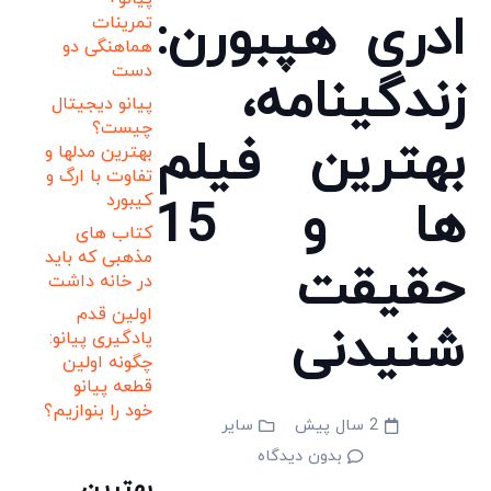
ادری هپبورن:
تمرینات
هماهنگی دو
دست
زندگینامه،
پیانو دیجیتال
چیست؟
بهترین فیلم
بهترین مدلها و
تفاوت با ارگ و
کیبورد
ها و 15
کتاب های
مذهبی که باید
حقیقت
در خانه داشت
اولین قدم
شنیدنی
یادگیری پیانو:
چگونه اولین
قطعه پیانو
خود را بنوازیم؟
2 سال پیش
سایر
بدون دیدگاه
بهترین