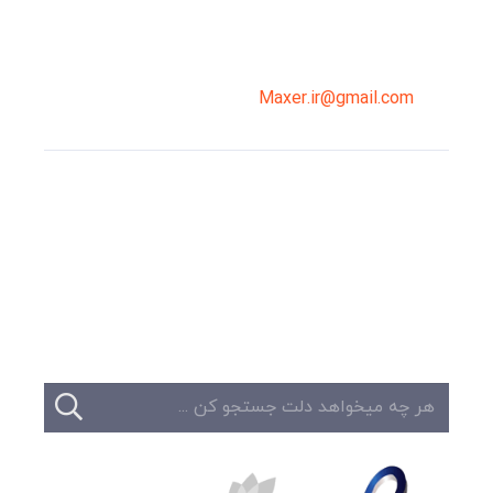
02191098099
0919-121-0008
Maxer.ir@gmail.com
وبلاگ
تبلیغات
تماس