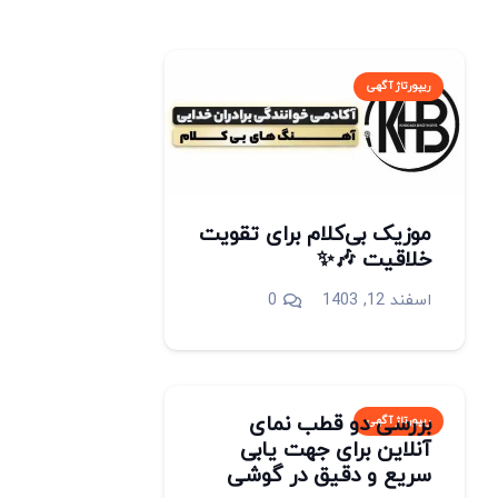
ریپورتاژ آگهی
موزیک بی‌کلام برای تقویت
خلاقیت 🎶✨
اسفند 12, 1403
0
بررسی دو قطب نمای
ریپورتاژ آگهی
آنلاین برای جهت یابی
سریع و دقیق در گوشی