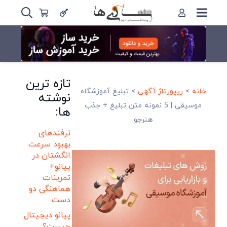
تازه ترین
خانه
>
ریپورتاژ آگهی
>
تبلیغ آموزشگاه
نوشته
موسیقی | 5 نمونه متن تبلیغ + جذب
ها:
هنرجو
ترفندهای
بهبود سرعت
انگشتان در
پیانو+
تمرینات
هماهنگی دو
دست
پیانو دیجیتال
چیست؟