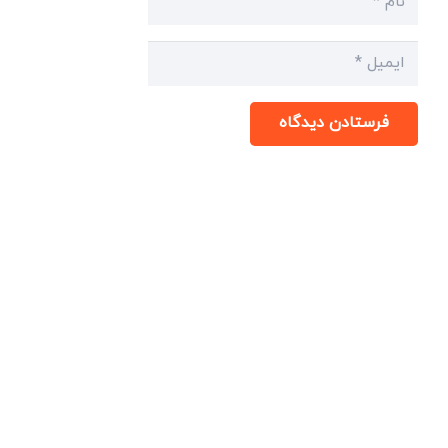
فرستادن دیدگاه
میدان انقلاب، جنب سینما مرکزی، ساختمان
سپاهان، طبقه دوم، واحد 3