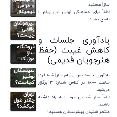
ساز] هستیم.
استاندارد
و طراحی
ریپورتاژ آگهی
های یک
دیجیتال
لطفاً برای هماهنگی نهایی این پیام را
خرید ساز
کلاس
پاسخ دهید.
با اطمینان
تیزهوشان
و اصالت؛
واقعی
تجربه‌ای
چیست؟
یادآوری جلسات و
متفاوت با
فروشگاه
کاهش غیبت (حفظ
سازا
ریپورتاژ آگهی
ریپورتاژ آگهی
هنرجویان قدیمی)
موزیک
یادگیری
جنگل
پیانو در
سیسنگان
یادآوری: جلسه تمرین [نام ساز] شما فردا
آموزشگاه
نوشهر
های
کجاست؟
ساعت ۱۸:۰۰ در کلاس شماره ۳ برگزار
موسیقی
می‌شود.
تهران
لطفاً ساز شخصی خود را همراه داشته
چقدر طول
باشید.
میکشد؟
منتظر شنیدن پیشرفت‌تان هستیم!