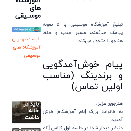
آموزشگاه
های
موســیقی
تبلیغ آموزشگاه موسیقی با ۵ نمونه
پیامک هدفمند، مسیر جذب و حفظ
لیست بهترین
هنرجو را متحول می‌کند.
آموزشگاه های
موسیقی
پیام خوش‌آمدگویی
و برندینگ (مناسب
ریپورتاژ آگهی
اولین تماس)
کتاب های
مذهبی که
ریپورتاژ آگهی
هنرجوی عزیز،
باید در
مراسم
خانه
به خانواده بزرگ [نام آموزشگاه] خوش
ختم مدرن
داشت
آمدید.
با نوای ساز
منتظر دیدار شما در جلسه اول کلاس [نام
ریپورتاژ آگهی
و موسیقی