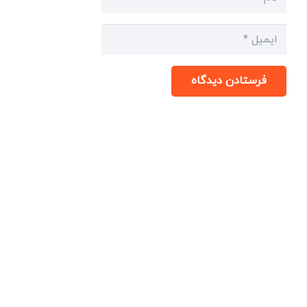
فرستادن دیدگاه
میدان انقلاب، جنب سینما مرکزی، ساختمان
سپاهان، طبقه دوم، واحد 3