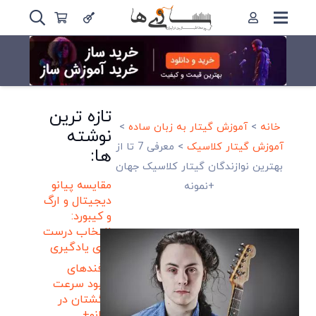
تازه ترین
خانه
>
آموزش گیتار به زبان ساده
>
نوشته
آموزش گیتار کلاسیک
>
معرفی 7 تا از
ها:
بهترین نوازندگان گیتار کلاسیک جهان
مقایسه پیانو
+نمونه
دیجیتال و ارگ
و کیبورد:
انتخاب درست
برای یادگیری
ترفندهای
بهبود سرعت
انگشتان در
پیانو+