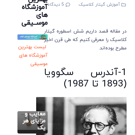
آموزش گیتار کلاسیک
5
دیدگاه
آموزشگاه
های
موســیقی
در مقاله قصد داریم شش اسطوره گیتار
کلاسیک را معرفی کنیم که طی قرن اخیر
لیست بهترین
مطرح بوده‌اند.
آموزشگاه های
موسیقی
1-آندرس سگوویا
مطالب متنوع
دیگر
(1893 تا 1987)
تفاوت
گیتار
آموزش گیتار
کلاسیک
کلاسیک و
چگونه
آکوستیک:
گیتار
معایب و
کلاسیک را
مزایای هر
آموزش گیتار
کلاسیک
کوک
یک
یادگیری
کنیم؟