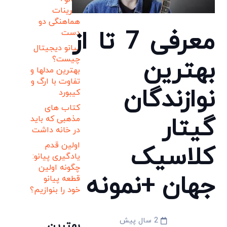
تمرینات
هماهنگی دو
معرفی 7 تا از
دست
پیانو دیجیتال
چیست؟
بهترین
بهترین مدلها و
تفاوت با ارگ و
نوازندگان
کیبورد
کتاب های
گیتار
مذهبی که باید
در خانه داشت
اولین قدم
کلاسیک
یادگیری پیانو:
چگونه اولین
جهان +نمونه
قطعه پیانو
خود را بنوازیم؟
2 سال پیش
بهترین