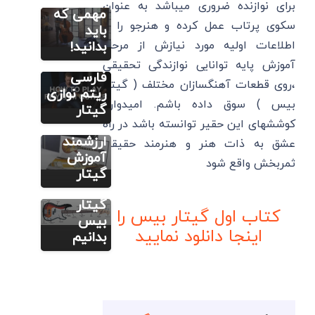
برای نوازنده ضروری میباشد به عنوان
کتاب
مهمی که
سکوی پرتاب عمل کرده و هنرجو را با
بسیار
باید
کاربردی
اطلاعات اولیه مورد نیازش از مرحله
بدانید!
آموزش
کتاب آموزش
آموزش پایه توانایی نوازندگی تحقیقی
گیتار
فارسی
،روی قطعات آهنگسازان مختلف ( گیتار
دانلود
ریتم نوازی
آموزش گیتار
بیس ) سوق داده باشم. امیدوارم
بیس
رایگان ۳
گیتار
کوششهای این حقیر توانسته باشد در راه
کتاب
آموزش گیتار
به زبان ساده
ارزشمند
عشق به ذات هنر و هنرمند حقیقی
همه آنچه
آموزش
ثمربخش واقع شود
که باید
گیتار
درباره
گیتار
کتاب اول گیتار بیس را
بیس
اینجا دانلود نمایید
بدانیم