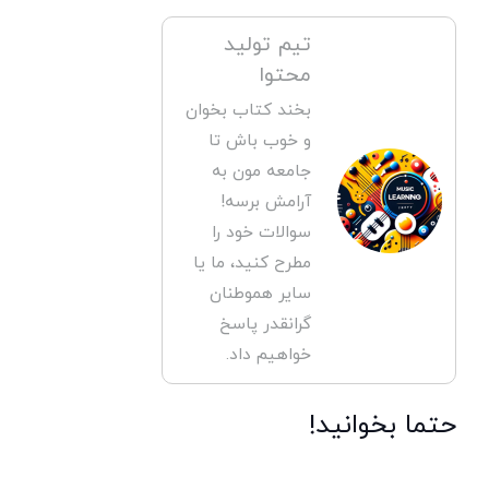
تیم تولید
محتوا
بخند کتاب بخوان
و خوب باش تا
جامعه مون به
آرامش برسه!
سوالات خود را
مطرح کنید، ما یا
سایر هموطنان
گرانقدر پاسخ
خواهیم داد.
حتما بخوانید!