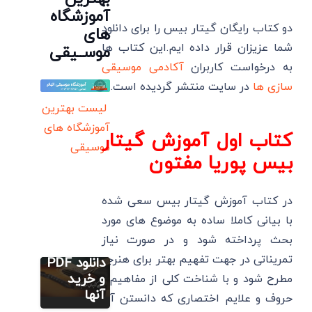
آموزشگاه
دو کتاب رایگان گیتار بیس را برای دانلود
های
شما عزیزان قرار داده ایم.این کتاب ها
موســیقی
به درخواست کاربران
آکادمی موسیقی
سازی ها
در سایت منتشر گردیده است.
لیست بهترین
آموزشگاه های
کتاب اول آموزش گیتار
موسیقی
بیس پوریا مفتون
آموزش گیتار
کتاب آموزش
بیس
گیتار
آموزش
3 بهترین
در کتاب آموزش گیتار بیس سعی شده
کامل و
کتاب نت
با بیانی کاملا ساده به موضوع های مورد
گام به گام
گیتار+
بحث پرداخته شود و در صورت نیاز
نحوه
لینک
تمریناتی در جهت تفهیم بهتر برای هنرجو
نواختن
دانلود PDF
گیتار
و خرید
مطرح شود و با شناخت کلی از مفاهیم ،
ریتم نوازی در
گیتار
بیس و
آنها
حروف و علایم اختصاری که دانستن آن
دانلود
نکات