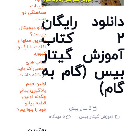
تمرینات
هماهنگی دو
دانلود رایگان
دست
پیانو دیجیتال
۲ کتاب
چیست؟
بهترین مدلها و
تفاوت با ارگ و
آموزش گیتار
کیبورد
کتاب های
بیس (گام به
مذهبی که باید
در خانه داشت
گام)
اولین قدم
یادگیری پیانو:
چگونه اولین
قطعه پیانو
2 سال پیش
خود را بنوازیم؟
آموزش گیتار بیس
6
دیدگاه
بهترین