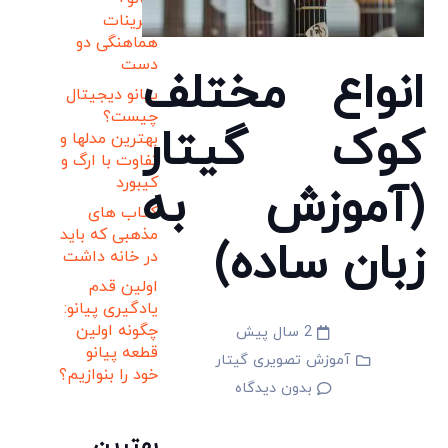
تمرینات
هماهنگی دو
دست
انواع مختلف
پیانو دیجیتال
چیست؟
کوک گیتار
بهترین مدلها و
تفاوت با ارگ و
کیبورد
(آموزش به
کتاب های
مذهبی که باید
زبان ساده)
در خانه داشت
اولین قدم
یادگیری پیانو:
چگونه اولین
2 سال پیش
قطعه پیانو
آموزش تصویری گیتار
خود را بنوازیم؟
بدون دیدگاه
بهترین