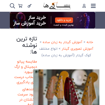
تازه ترین
خانه
>
آموزش گیتار به زبان ساده
>
نوشته
آموزش تصویری گیتار
>
انواع مختلف
ها:
کوک گیتار (آموزش به زبان ساده)
مقایسه پیانو
دیجیتال و ارگ
و کیبورد:
انتخاب درست
برای یادگیری
ترفندهای
بهبود سرعت
انگشتان در
پیانو+