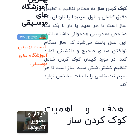
آموزشگاه
کوک کردن ساز
به معنای تنظیم و تطبیق
های
دقیق کشش و طول سیم‌ها یا تارهای یک
موســیقی
ساز است تا هر سیم یا تار با یک نت
مشخص به درستی همخوانی داشته باشد.
این عمل باعث می‌شود که ساز هنگام
لیست بهترین
نواختن صدای صحیح و دلنشینی تولید
آموزشگاه های
کند. در مورد گیتار، کوک کردن شامل
موسیقی
آموزش
تنظیم کشش شش سیم ساز است تا هر
تصویری گیتار
سیم نت خاصی را با دقت مشخص تولید
آکورد
کند.
گیری
گیتار:
جدول
سایر
ایروبیک گیتار
هدف و اهمیت
آکورد های
کلاس
آکورد
گیتار و
کوک کردن ساز
آنلاین
گیتار منو
تصویر
گیتار یا
گنجشکای
آکوردها
حضوری؟
خونه+