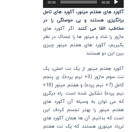
پخش‌کننده
00:00
00:00
صوت
آکورد های هفتم مینور، آکورد های تامل
برانگیزی هستند و بی حوصلگی را در
مخاطب القا می‌ کنند.
اگر آکورد های
ماژور را شاد و مینور ها را غمناک در نظر
بگیریم، آکورد های هفتم مینور چیزی
بین این دو هستند.
آکورد هفتم مینور از یک نت اصلی، یک
نت سوم ماژور (3+ نیم پرده)، ی پنجم
کامل (7+ نیم پرده) و هفتم مینور (10+
نیم پرده) تشکیل شده است. راه دیگری
که می‌ توان به وسیله آن آکورد های
هفتم مینور را بهتر تجسم کردف این
است که بدانیم آن ها همان آکورد های
تریاد مینوری هستند که یک نت هفتم