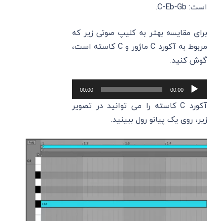
است: C-Eb-Gb.
برای مقایسه بهتر به کلیپ صوتی زیر که
مربوط به آکورد C ماژور و C کاسته است،
گوش کنید.
پخش‌کننده
00:00
00:00
صوت
آکورد C کاسته را می ‌توانید در تصویر
زیر، روی یک پیانو رول ببینید.