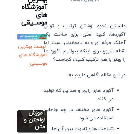
آموزشگاه
های
موســیقی
دانستن نحوه نوشتن ترتیب و توالی
آکوردها، کلید اصلی برای ساخت یک
آهنگ حرفه ‌ای و به یادماندنی است. اما
لیست بهترین
نقطه شروع برای اینکه بتوانیم آکورد ها
آموزشگاه های
نت رایگان
را بهتر با هم ترکیب کنیم، کجاست؟
فارسی (پیانو
موسیقی
گیتار ویولن
سنتور)
در این مقاله نگاهی داریم به:
آکورد مرا
ببوس
آکورد های رایج و صدایی که تولید
(پیانو
آموزش
تصویری گیتار
گیتار)
می ‌کنند
آکورد
همراه
آکورد های مختلف در چه جاهایی
گیری
آموزش
استفاده می ‌شود
گیتار:
نواختن و
جدول
متن
شباهت ها و تفاوت بین آن ها
ایروبیک گیتار
آکورد های