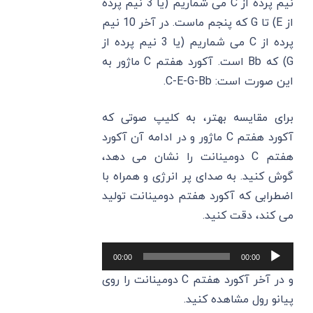
نیم پرده از C می ‌شماریم (یا 3 نیم پرده
از E) تا G که پنجم ماست. در آخر 10 نیم
پرده از C می ‌شماریم (یا 3 نیم پرده از
G) که Bb است. آکورد هفتم C‌ ماژور به
این صورت است: C-E-G-Bb.
برای مقایسه بهتر، به کلیپ صوتی که
آکورد هفتم C‌ ماژور و در ادامه آن آکورد
هفتم C‌ دومینانت را نشان می‌ دهد،
گوش کنید. به صدای پر انرژی و همراه با
اضطرابی که آکورد هفتم دومینانت تولید
می‌ کند، دقت کنید.
پخش‌کننده
00:00
00:00
صوت
و در آخر آکورد هفتم C‌ دومینانت را روی
پیانو رول مشاهده کنید.