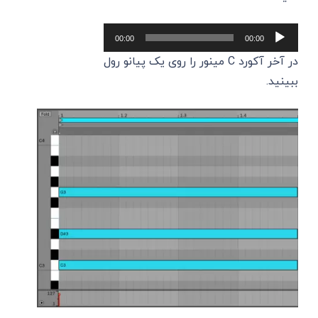
پخش‌کننده
00:00
00:00
صوت
در آخر آکورد C مینور را روی یک پیانو رول
ببینید.