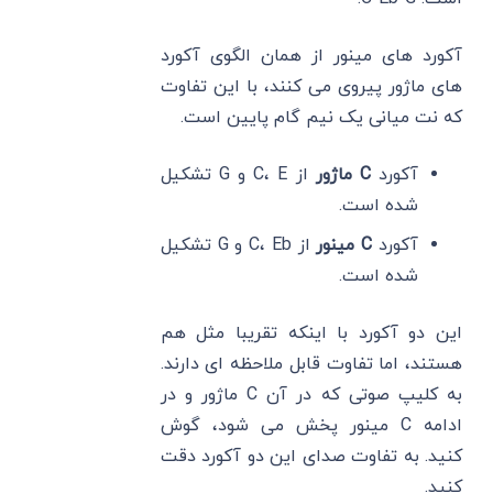
آکورد های مینور از همان الگوی آکورد
های ماژور پیروی می ‌کنند، با این تفاوت
که نت میانی یک نیم گام پایین است.
آکورد
C ماژور
از C، E و G تشکیل
شده است.
آکورد
C مینور
از C، Eb و G تشکیل
شده است.
این دو آکورد با اینکه تقریبا مثل هم
هستند، اما تفاوت قابل ملاحظه ‌ای دارند.
به کلیپ صوتی که در آن C‌ ماژور و در
ادامه C مینور پخش می ‌شود، گوش
کنید. به تفاوت صدای این دو آکورد دقت
کنید.