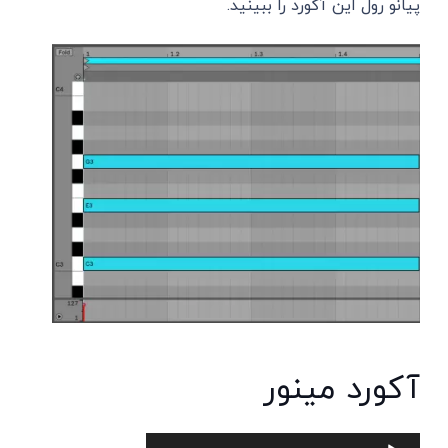
پیانو رول این آکورد را ببینید.
آکورد مینور
پخش‌کننده