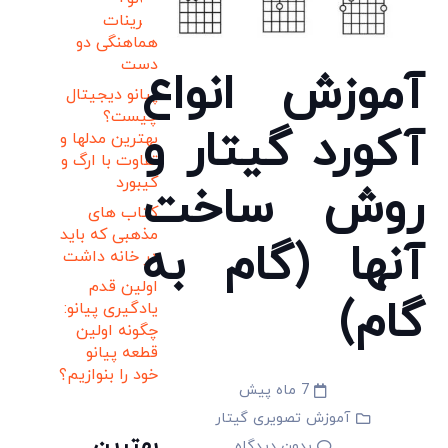
تمرینات
هماهنگی دو
دست
آموزش انواع
پیانو دیجیتال
چیست؟
آکورد گیتار و
بهترین مدلها و
تفاوت با ارگ و
کیبورد
روش ساخت
کتاب های
مذهبی که باید
آنها (گام به
در خانه داشت
اولین قدم
گام)
یادگیری پیانو:
چگونه اولین
قطعه پیانو
خود را بنوازیم؟
7 ماه پیش
آموزش تصویری گیتار
بهترین
بدون دیدگاه