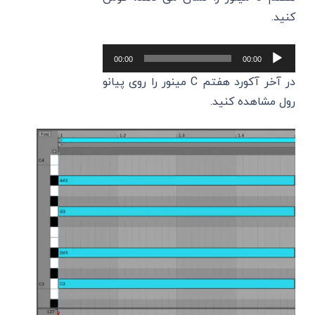
کنید.
پخش‌کننده
00:00
00:00
صوت
در آخر آکورد هفتم C‌ مینور را روی پیانو
رول مشاهده کنید.