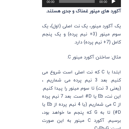
00:00
00:00
صوت
آکورد های مینور غمناک و جدی هستند.
یک آکورد مینور، یک نت اصلی (اول)، یک
سوم مینور (3+ نیم پرده) و یک پنجم
کامل (7+ نیم پرده) دارد.
مثال: ساختن آکورد مینور C.
ابتدا با C‌ که نت اصلی‌ است شروع می
‌کنیم. بعد 3 نیم پرده می ‌شماریم ،
(یعنی 3 نت) تا سوم مینور را پیدا کنیم.
این نت، Eb یا D# است. بعد 7 نیم پرده
از C‌ می ‌شماریم (یا 4 نیم پرده از Eb یا
D#) تا به G که پنجم ما خواهد بود،
برسیم. آکورد C مینور به این صورت
است: C-Eb-G.