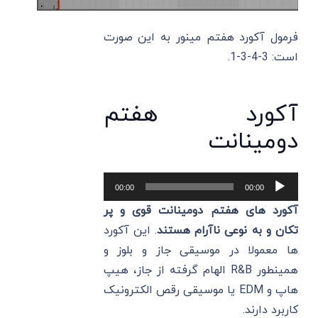
فرمول آکورد هفتم مینور به این صورت
است: 3-4-3-1.
آکورد هفتم
دومینانت
پخش‌کننده
00:00
00:00
صوت
آکورد های هفتم دومینانت قوی و پر
تکان و به نوعی ناآرام هستند
. این آکورد
ها معمولا در موسیقی جاز و بلوز و
همینطور R&B الهام گرفته از جاز، هیپ
هاپ و EDM یا موسیقی رقص الکترونیک
کاربرد دارند.