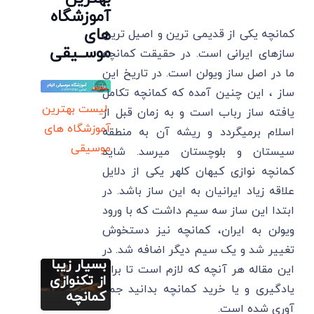
آموزشگاه
های
کمانچه یکی از قدیمی ترین و اصیل ترین
موســیقی
سازهای ایرانی است. در حقیقت کمانچه
ما در اصل ساز ویولن است. در تاریخ این
ساز ، این چنین آمده که کمانچه تکامل
لیست بهترین
یافته ساز رباب است و به زمان قبل از
آموزشگاه های
اسلام برمیگردد و ریشه آن به منطقه
موسیقی
سیستان و بلوچستان میرسد. شاید
کمانچه نوازی کیهان کلهر یکی از دلایل
آموزش
کمانچه (گام به
علاقه زیاد ایرانیان به این ساز باشد. در
گام)
ابتدا این ساز سه سیم داشت که با ورود
دانلود
ویولن به ایران، کمانچه نیز دستخوش
رایگان 20
آموزش
کلیپ
تغییر شد و یک سیم دیگر اضافه شد. در
کمانچه (گام به
گام)
بسیار زیبا
این مقاله هر آنچه که لازم است تا برای
10 کلیپ
از تکنوازی
یادگیری و یا خرید کمانچه بدانید جمع
بسیار زیبا
کمانچه
آوری شده است.
از تکنوازی