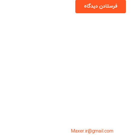
فرستادن دیدگاه
میدان انقلاب، جنب سینما مرکزی، ساختمان
سپاهان، طبقه دوم، واحد 3
02191098099
0919-121-0008
Maxer.ir@gmail.com