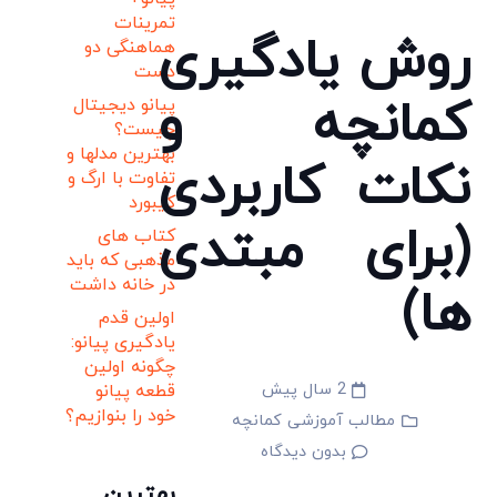
تمرینات
روش یادگیری
هماهنگی دو
دست
کمانچه و
پیانو دیجیتال
چیست؟
بهترین مدلها و
نکات کاربردی
تفاوت با ارگ و
کیبورد
(برای مبتدی
کتاب های
مذهبی که باید
در خانه داشت
ها)
اولین قدم
یادگیری پیانو:
چگونه اولین
2 سال پیش
قطعه پیانو
خود را بنوازیم؟
مطالب آموزشی کمانچه
بدون دیدگاه
بهترین