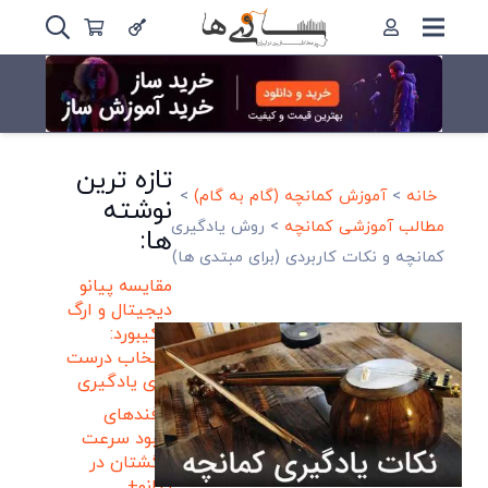
تازه ترین
خانه
>
آموزش کمانچه (گام به گام)
>
نوشته
مطالب آموزشی کمانچه
>
روش یادگیری
ها:
کمانچه و نکات کاربردی (برای مبتدی ها)
مقایسه پیانو
دیجیتال و ارگ
و کیبورد:
انتخاب درست
برای یادگیری
ترفندهای
بهبود سرعت
انگشتان در
پیانو+