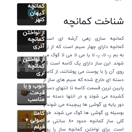
آموزش
کمانچه
کمانچه (گام به
گام)
کیهان
شناخت کمانچه
دانلود 10
کلهر
فیلم زیبا
آموزش
از نواختن
کمانچه (گام به
مطالب
گام)
کمانچه سازی زهی آرشه ای است.
کمانچه
آموزشی
کمانچه
دانلود 10
آذری
کمانچه دارای چهار سیم است که از زیر
5 نکته
فیلم زیبا
به بم ر، لا، ر، لا یا می لا می لا کوک می
مهم برای
از نواختن
شوند. این ساز دارای یک کاسه است که
خرید
کمانچه
مطالب
روی آن را با پوست می پوشانند، از کاسه
اینترنتی
لری
آموزشی
کمانچه
کمانچه
دسته ای خارج شده که سیم های ساز از
خوب و با
آموزش
پایین ترین قسمت کاسه تا انتهای دسته
قیمت
کوک کردن
کشیده می شوند و در انتها دسته ساز
مناسب
کمانچه به
دور پایه ی گوشی ها پیچیده می شوند و
صورت
بوسیله ی گوشی ها کوک می شوند. طول
کاملا
اصولی +
کلی ساز کمانچه حدود ۸۰ سانتی متر
فیلم
است. برای نواختن کمانچه ساز را روی