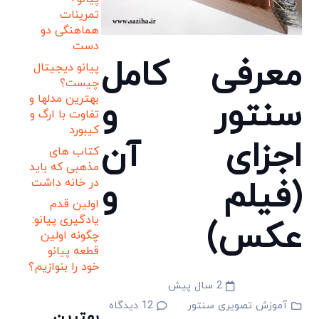
تمرینات
هماهنگی دو
دست
معرفی کامل
پیانو دیجیتال
چیست؟
بهترین مدلها و
سنتور و
تفاوت با ارگ و
کیبورد
اجزای آن
کتاب های
مذهبی که باید
(فیلم و
در خانه داشت
اولین قدم
یادگیری پیانو:
عکس)
چگونه اولین
قطعه پیانو
خود را بنوازیم؟
2 سال پیش
آموزش تصویری سنتور
12
دیدگاه
بهترین