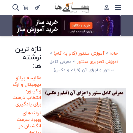
تازه ترین
خانه
>
آموزش سنتور (گام به گام)
>
نوشته
آموزش تصویری سنتور
>
معرفی کامل
ها:
سنتور و اجزای آن (فیلم و عکس)
مقایسه پیانو
دیجیتال و ارگ
و کیبورد:
انتخاب درست
برای یادگیری
ترفندهای
بهبود سرعت
انگشتان در
پیانو+