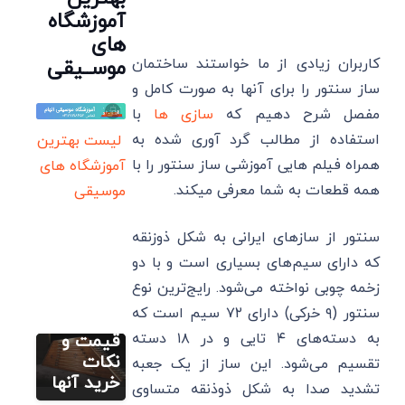
آموزشگاه
های
کاربران زیادی از ما خواستند ساختمان
موســیقی
ساز سنتور را برای آنها به صورت کامل و
مفصل شرح دهیم که
سازی ها
با
استفاده از مطالب گرد آوری شده به
لیست بهترین
همراه فیلم هایی آموزشی ساز سنتور را با
آموزشگاه های
همه قطعات به شما معرفی میکند.
موسیقی
مطالب
سنتور از سازهای ایرانی به شکل ذوزنقه
آموزشی
سنتور
که دارای سیم‌های بسیاری است و با دو
6 بهترین
زخمه چوبی نواخته می‌شود. رایج‌ترین نوع
میز
سنتور (۹ خرکی) دارای ۷۲ سیم است که
آموزش
سنتور+
تصویری
سنتور
به دسته‌های ۴ تایی و در ۱۸ دسته
قیمت و
۱۰ تمرین
نکات
تقسیم می‌شود. این ساز از یک جعبه
مهم
خرید آنها
تشدید صدا به شکل ذوذنقه‌ متساوی
وکاربردی