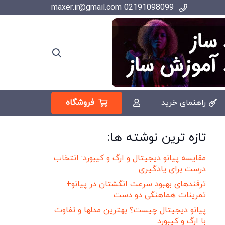
02191098099 maxer.ir@gmail.com
فروشگاه
راهنمای خرید
تازه ترین نوشته ها:
مقایسه پیانو دیجیتال و ارگ و کیبورد: انتخاب
درست برای یادگیری
ترفندهای بهبود سرعت انگشتان در پیانو+
تمرینات هماهنگی دو دست
پیانو دیجیتال چیست؟ بهترین مدلها و تفاوت
با ارگ و کیبورد