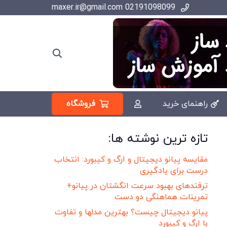
02191098099 maxer.ir@gmail.com
فروشگاه
راهنمای خرید
تازه ترین نوشته ها:
مقایسه پیانو دیجیتال و ارگ و کیبورد: انتخاب
درست برای یادگیری
ترفندهای بهبود سرعت انگشتان در پیانو+
تمرینات هماهنگی دو دست
پیانو دیجیتال چیست؟ بهترین مدلها و تفاوت
با ارگ و کیبورد