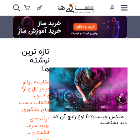
تازه ترین
نوشته
ها:
مقایسه پیانو
دیجیتال و ارگ
و کیبورد:
انتخاب درست
برای یادگیری
ریمیکس چیست؟ 6 نوع رایج آن که
ترفندهای
باید بشناسید
بهبود سرعت
انگشتان در
پیانو+