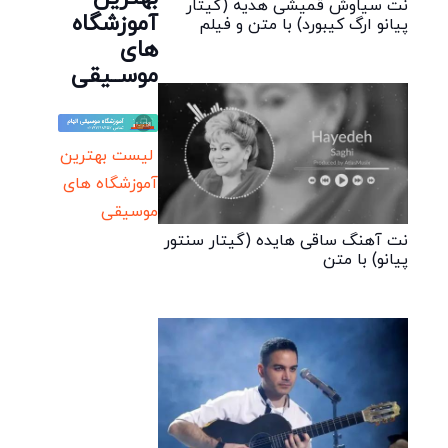
نت سیاوش قمیشی هدیه (گیتار
آموزشگاه
پیانو ارگ کیبورد) با متن و فیلم
های
موســیقی
لیست بهترین
آموزشگاه های
موسیقی
نت آهنگ ساقی هایده (گیتار سنتور
پیانو) با متن