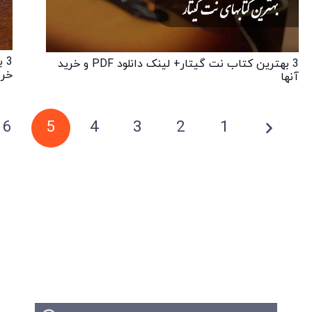
3 بهترین کتاب نت گیتار+ لینک دانلود PDF و خرید
خری
آنها
6
5
4
3
2
1