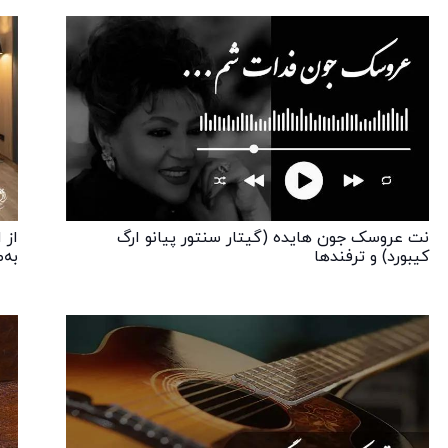
نت عروسک جون هایده (گیتار سنتور پیانو ارگ
از 
کیبورد) و ترفندها
به‌