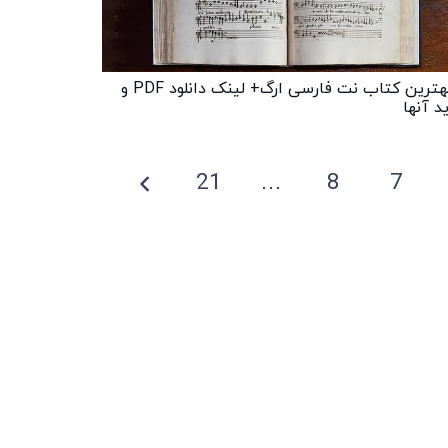
3 بهترین کتاب نت فارسی ارگ+ لینک دانلود PDF و
د آنها
21
…
8
7