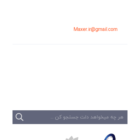
02191098099
0919-121-0008
Maxer.ir@gmail.com
وبلاگ
تبلیغات
تماس