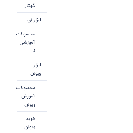
محصول
گیتار
دارای
ابزار نی
انواع
مختلفی
محصولات
می
آموزشی
باشد.
نی
گزینه
ها
ابزار
ممکن
ویولن
است
محصولات
در
آموزش
صفحه
ویولن
محصول
انتخاب
خرید
شوند
ویولن