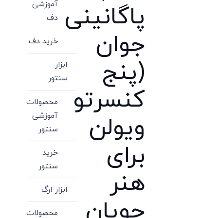
آموزشی
پاگانینی
دف
جوان
خرید دف
(پنج
ابزار
سنتور
کنسرتو
محصولات
آموزشی
ویولن
سنتور
برای
خرید
سنتور
هنر
ابزار ارگ
جویان
محصولات