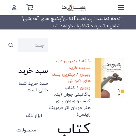
توجه نمایید : پرداخت آنلاین”پکیج های آموزشی”
شامل 15 درصد تخفیف خواهد شد.
جستجو
برای:
خانه
/
بهترین وب
سایت خرید
سبد خرید
ویولن
/
بهترین بسته
های آموزش
سبد خرید شما
ویولن
/ کتاب
خالی است.
پاگانینی جوان (پنج
کنسرتو ویولن برای
هنر جویان اثر فردریک
زایتس)
ابزار دف
کتاب
محصولات