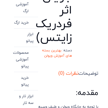
آموزشی
اثر
ارگ
فردریک
خرید ارگ
زایتس)
ابزار
پیانو
دسته:
بهترین بسته
محصولات
های آموزش ویولن
آموزشی
پیانو
توضیحات
نظرات (0)
خرید
پیانو
مقدمه:
ابزار تار و
سه تار
با توجه به جایگاه ویولن و طیف وسیع