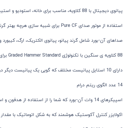
پیانوی دیجیتال با 88 کلاویه، مناسب برای خانه، استودیو و استیج
استفاده از موتور صدای Pure CF برای شبیه سازی هرچه بهتر گرند پیانوی CFIIIS
صداهای آن-بورد شامل گرند پیانو، پیانوی الکتریک، ارگ، کیبورد
88 کلاویه ی سنگین با تکنولوژی Graded Hammer Standard برای ایجاد صدایی کاملا طبیعی
دارای 10 استایل پیانیست مختلف که گویی یک پیانیست دیگر در حال اجرا با شماست
14 عدد الگوی ریتم درام
اسپیکرهای 14 وات آن-بورد که شما را از استفاده از هدفون و اسپیکرهای اکسترنال بی نیاز می کند
اکولایزر کنترل آکوستیک هوشمند که به شکل اتوماتیک با مقدار 