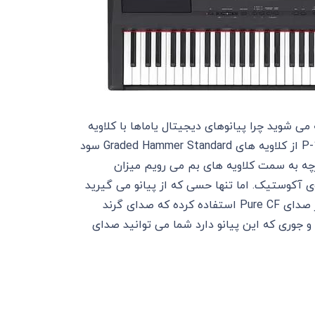
P- را لمس می کند، متوجه می شوید چرا پیانوهای دیجیتال یاماها با کلاویه
های خوش حسشان شناخته می شوند. به این خاطر است که P-115 از کلاویه های Graded Hammer Standard سود
رچه به سمت کلاویه های بم می رویم میزان
 آکوستیک. اما تنها حسی که از پیانو می گیرید
کافی نیست. به همین خاطر است که یاماها در این پیانو از موتور صدای Pure CF استفاده کرده که صدای گرند
کتور جمع و جوری که این پیانو دارد شما می توانید صدای