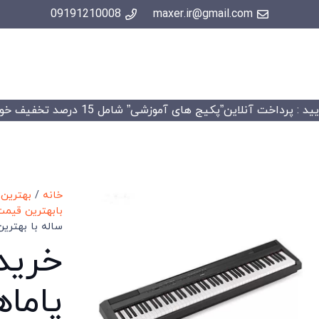
09191210008
maxer.ir@gmail.com
 : پرداخت آنلاین”پکیج های آموزشی” شامل 15 درصد تخفیف خواهد شد.
خانه
/
بهترین 
بابهترین قیمت
ساله با بهتر
خرید 