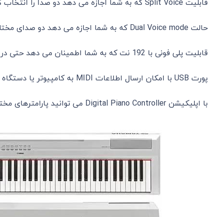
قابلیت Split Voice که به شما اجازه می دهد دو صدا را انتخاب کنید و آن ها به دست چپ و راست اختصاص دهید
حالت Dual Voice mode که به شما اجازه می دهد دو صدای مختلف را باهم ترکیب کنید
قابلیت پلی فونی با 192 نت که به شما اطمینان می دهد حتی در حالت dual و split تمام نت ها شنیده می شوند
پورت USB با امکان ارسال اطلاعات MIDI به کامپیوتر یا دستگاه مبتنی بر سیستم عامل iOS
با اپلیکیشن Digital Piano Controller می توانید پارامترهای مختلف را کنترل کنید