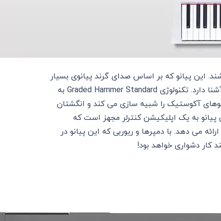
ز نمی باشند. این پیانو که بر اساس صدای گرند پیانوی بسیار
معروف CFIIIS ساخته شده برای پیانیست های حرفه ای صدایی آشنا دارد. تکنولوژی Graded Hammer Standard به
انوهای آکوستیک را شبیه سازی می کند و انگشتان
پیانو به یک اپلیکیشن کنترلر مجهز است که
رائه می دهد. با دمپرها و ریوربی که این پیانو در