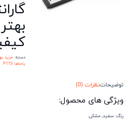
گاران
بهتر
کیفی
دسته:
خرید به
یاماها P115
توضیحات
نظرات (0)
ویژگی های محصول:
رنگ: سفید, مشکی