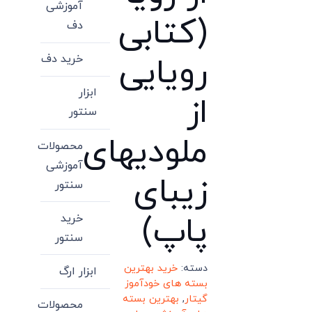
آموزشی
(کتابی
دف
رویایی
خرید دف
ابزار
از
سنتور
ملودیهای
محصولات
آموزشی
زیبای
سنتور
پاپ)
خرید
سنتور
دسته:
خرید بهترین
ابزار ارگ
بسته های خودآموز
گیتار
,
بهترین بسته
محصولات