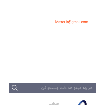
02191098099
0919-121-0008
Maxer.ir@gmail.com
وبلاگ
تبلیغات
تماس