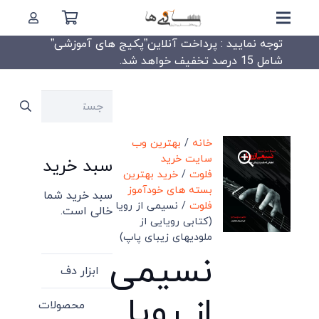
توجه نمایید : پرداخت آنلاین”پکیج های آموزشی”
شامل 15 درصد تخفیف خواهد شد.
جستجو
برای:
خانه
/
بهترین وب
سایت خرید
سبد خرید
فلوت
/
خرید بهترین
بسته های خودآموز
سبد خرید شما
فلوت
/ نسیمی از رویا
خالی است.
(کتابی رویایی از
ملودیهای زیبای پاپ)
نسیمی
ابزار دف
از رویا
محصولات