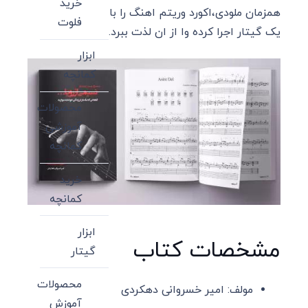
خرید
همزمان ملودی،اکورد وریتم اهنگ را با
فلوت
یک گیتار اجرا کرده وا از ان لذت ببرد.
ابزار
کمانچه
محصولات
آموزشی
کمانچه
خرید
کمانچه
ابزار
مشخصات کتاب
گیتار
محصولات
مولف: امیر خسروانی دهکردی
آموزش