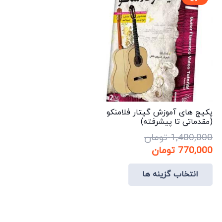
پکیج های آموزش گیتار فلامنکو
(مقدماتی تا پیشرفته)
1,400,000
تومان
قیمت
قیمت
770,000
تومان
اصلی:
فعلی:
این
انتخاب گزینه ها
1,400,000 تومان
770,000 تومان.
محصول
بود.
دارای
انواع
مختلفی