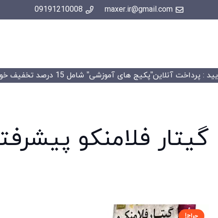
09191210008
maxer.ir@gmail.com
 : پرداخت آنلاین”پکیج های آموزشی” شامل 15 درصد تخفیف خواهد شد.
گیتار فلامنکو پیشرفت
حراج!