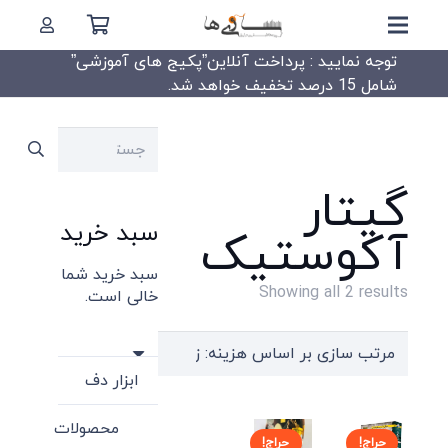
توجه نمایید : پرداخت آنلاین”پکیج های آموزشی”
شامل 15 درصد تخفیف خواهد شد.
جستجو
برای:
گیتار
سبد خرید
آکوستیک
سبد خرید شما
Sorted
Showing all 2 results
خالی است.
by
price:
high
ابزار دف
to
محصولات
low
حراج!
حراج!