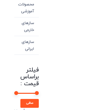
محصولات
آموزشی
سازهای
خارجی
سازهای
ایرانی
فیلتر
براساس
قیمت :
حداقل
حداكثر
صافی
قیمت
قيمت