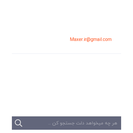
سپاهان، طبقه دوم، واحد 3
02191098099
0919-121-0008
Maxer.ir@gmail.com
وبلاگ
تبلیغات
تماس