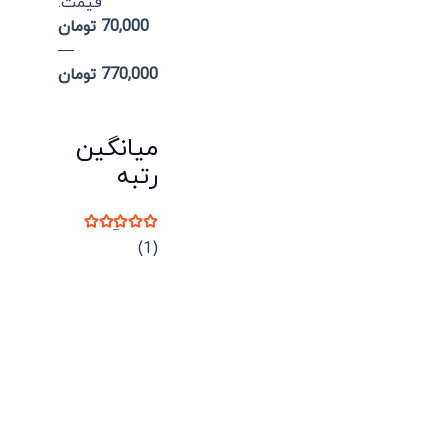
قيمت:
70,000 تومان
—
770,000 تومان
میانگین
رتبه
نمره
5
از 5
(1)
میدان انقلاب، جنب سینما مرکزی، ساختمان