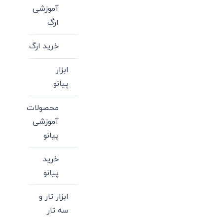
آموزشی
دارای
ارگ
انواع
مختلفی
خرید ارگ
می
باشد.
ابزار
گزینه
پیانو
ها
ممکن
محصولات
است
آموزشی
در
پیانو
صفحه
خرید
محصول
پیانو
انتخاب
شوند
ابزار تار و
سه تار