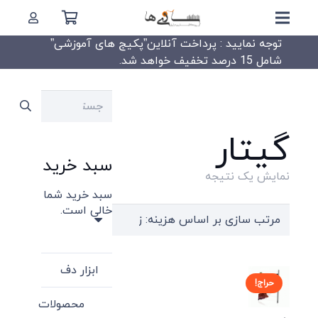
توجه نمایید : پرداخت آنلاین”پکیج های آموزشی”
شامل 15 درصد تخفیف خواهد شد.
جستجو
برای:
گیتار
سبد خرید
نمایش یک نتیجه
سبد خرید شما
خالی است.
ابزار دف
حراج!
محصولات