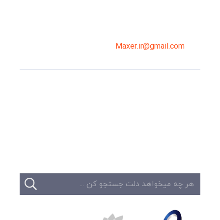
02191098099
0919-121-0008
Maxer.ir@gmail.com
وبلاگ
تبلیغات
تماس