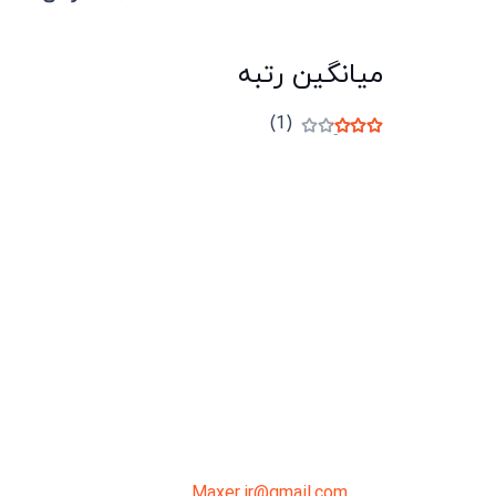
میانگین رتبه
(1)
نمره
3
از 5
میدان انقلاب، جنب سینما مرکزی، ساختمان
سپاهان، طبقه دوم، واحد 3
02191098099
0919-121-0008
Maxer.ir@gmail.com