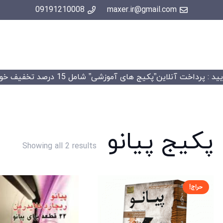
09191210008
maxer.ir@gmail.com
 : پرداخت آنلاین”پکیج های آموزشی” شامل 15 درصد تخفیف خواهد شد.
پکیج پیانو
Sorted
Showing all 2 results
by
price:
high
حراج!
to
low