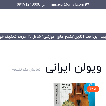
09191210008
maxer.ir@gmail.com
 : پرداخت آنلاین”پکیج های آموزشی” شامل 15 درصد تخفیف خواهد شد.
ویولن ایرانی
نمایش یک نتیجه
حراج!