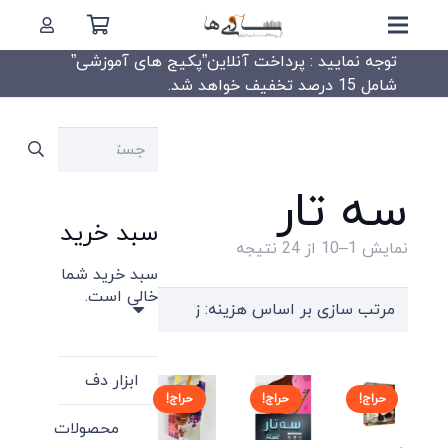
توجه نمایید : پرداخت آنلاین”پکیج های آموزشی”
شامل 15 درصد تخفیف خواهد شد.
جستجو
برای:
سه تار
سبد خرید
Sorted
نمایش 1–10 از 24 نتیجه
سبد خرید شما
by
خالی است.
price:
high
to
ابزار دف
low
حراج!
حراج!
حراج!
محصولات