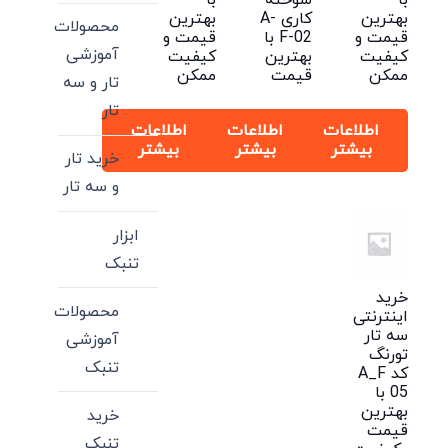
با
سوخته
با
بهترین
کاری A-
بهترین
محصولات
قیمت و
F-02 با
قیمت و
آموزشی
کیفیت
بهترین
کیفیت
ممکن
قیمت
ممکن
تار و سه
تار
اطلاعات
اطلاعات
اطلاعات
بیشتر
بیشتر
بیشتر
خرید تار
و سه تار
ابزار
تنبک
خرید
محصولات
اینترنتی
سه تار
آموزشی
تورنگ
تنبک
کد A_F
05 با
بهترین
خرید
قیمت
تنبک