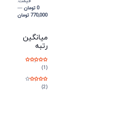
قيمت:
0 تومان
—
770,000 تومان
میانگین
رتبه
نمره
5
از 5
(1)
نمره
4
از 5
(2)