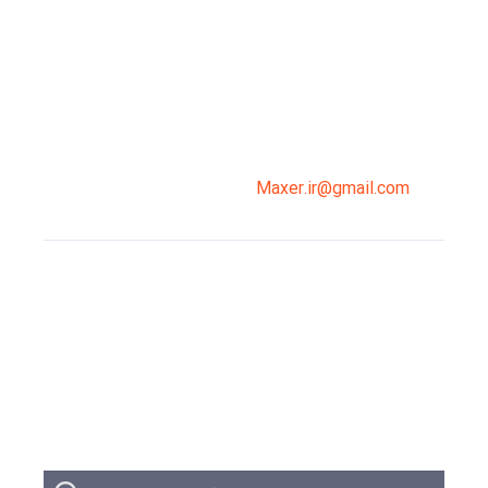
میدان انقلاب، جنب سینما مرکزی، ساختمان
سپاهان، طبقه دوم، واحد 3
02191098099
0919-121-0008
Maxer.ir@gmail.com
وبلاگ
تبلیغات
تماس