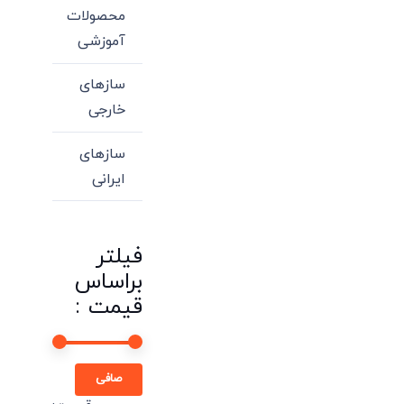
محصولات
آموزشی
سازهای
خارجی
سازهای
ایرانی
فیلتر
براساس
قیمت :
حداقل
حداكثر
صافی
قیمت
قيمت