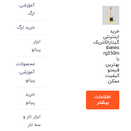
آموزشی
ارگ
خرید ارگ
خرید
اینترنتی
ابزار
گیتارالکتریک
ibanes
پیانو
rg350m
با
محصولات
بهترین
قیمتو
آموزشی
کیفیت
پیانو
ممکن
خرید
اطلاعات
بیشتر
پیانو
ابزار تار و
سه تار