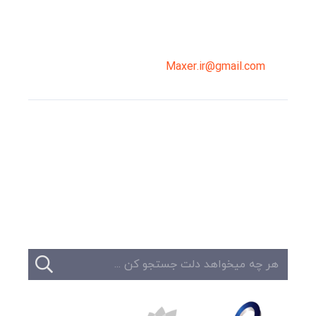
02191098099
0919-121-0008
Maxer.ir@gmail.com
وبلاگ
تبلیغات
تماس