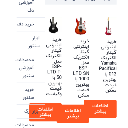
آموزشی
high
دف
to
low
خرید دف
ابزار
خرید
خرید
خرید
اینترنتی
سنتور
اینترنتی
اینترنتی
گیتار
گیتار
گیتار
الکتریک
الکتریک
الکتریک
محصولات
مدل
مدل
Yamaha
ESP-
آموزشی
ESP-
Pacifical
LTD F-
LTD SN
012 با
سنتور
50 با
1000 با
بهترین
بهترین
بهترین
قیمت
قیمت
خرید
قیمت
ممکن
وکیفیت
ممکن
سنتور
اطلاعات
اطلاعات
اطلاعات
ابزار ارگ
بیشتر
بیشتر
بیشتر
محصولات