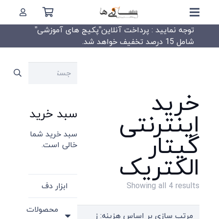
توجه نمایید : پرداخت آنلاین”پکیج های آموزشی”
شامل 15 درصد تخفیف خواهد شد.
جستجو
برای:
خرید
سبد خرید
اینترنتی
سبد خرید شما
گیتار
خالی است.
الکتریک
Sorted
ابزار دف
Showing all 4 results
by
محصولات
price: