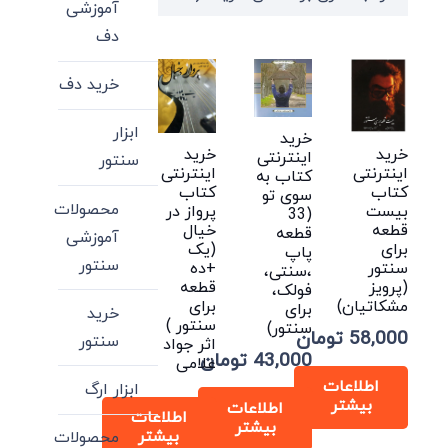
آموزشی
high
دف
to
low
خرید دف
ابزار
خرید
خرید
خرید
اینترنتی
سنتور
اینترنتی
اینترنتی
کتاب به
کتاب
کتاب
سوی تو
محصولات
بیست
پرواز در
(33
قطعه
خیال
قطعه
آموزشی
برای
(یک
پاپ
سنتور
سنتور
+ده
،سنتی،
(پرویز
قطعه
فولک،
مشکاتیان)
برای
برای
خرید
سنتور )
سنتور)
58,000
تومان
سنتور
اثر جواد
43,000
تومان
غلامی
اطلاعات
ابزار ارگ
بیشتر
اطلاعات
اطلاعات
بیشتر
بیشتر
محصولات