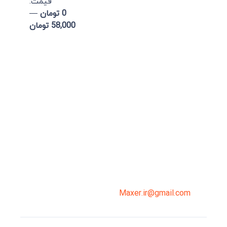
قيمت:
0 تومان
—
58,000 تومان
میدان انقلاب، جنب سینما مرکزی، ساختمان
سپاهان، طبقه دوم، واحد 3
02191098099
0919-121-0008
Maxer.ir@gmail.com