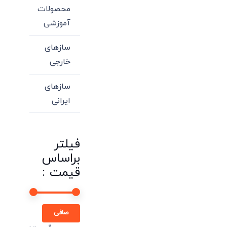
محصولات
آموزشی
سازهای
خارجی
سازهای
ایرانی
فیلتر
براساس
قیمت :
حداقل
حداكثر
صافی
قیمت
قيمت