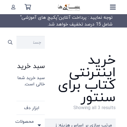
توجه نمایید : پرداخت آنلاین”پکیج های آموزشی”
شامل 15 درصد تخفیف خواهد شد.
جستجو
برای:
خرید
سبد خرید
اینترنتی
سبد خرید شما
کتاب برای
خالی است.
سنتور
Sorted
ابزار دف
Showing all 3 results
by
محصولات
price: