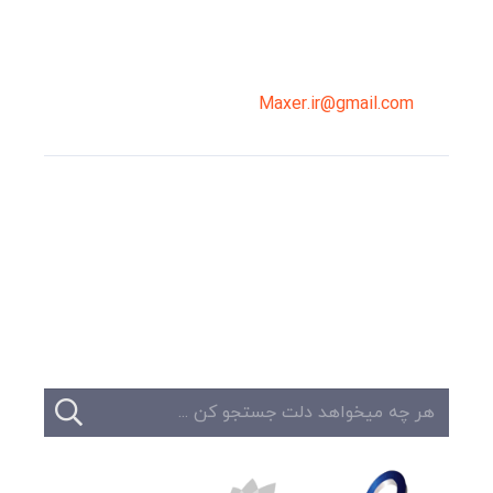
02191098099
0919-121-0008
Maxer.ir@gmail.com
وبلاگ
تبلیغات
تماس