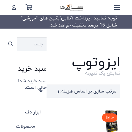
توجه نمایید : پرداخت آنلاین”پکیج های آموزشی”
شامل 15 درصد تخفیف خواهد شد.
جستجو
برای:
ایزوتوپ
سبد خرید
نمایش یک نتیجه
سبد خرید شما
خالی است.
ابزار دف
حراج!
محصولات