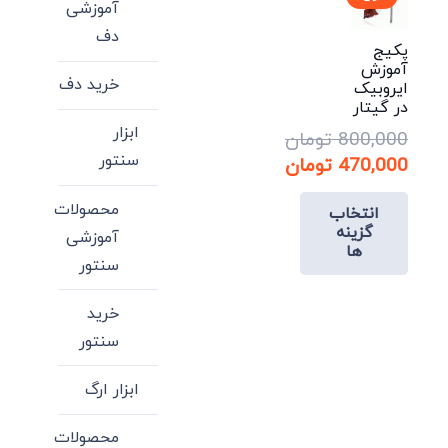
آموزشی
دف
پکیج
آموزش
خرید دف
ایروبیک
در گیتار
ابزار
800,000
تومان
سنتور
قیمت
470,000
تومان
اصلی:
قیمت
محصولات
انتخاب
فعلی:
800,000 تومان
گزینه
آموزشی
بود.
470,000 تومان.
ها
سنتور
این
خرید
محصول
سنتور
دارای
انواع
ابزار ارگ
مختلفی
می
محصولات