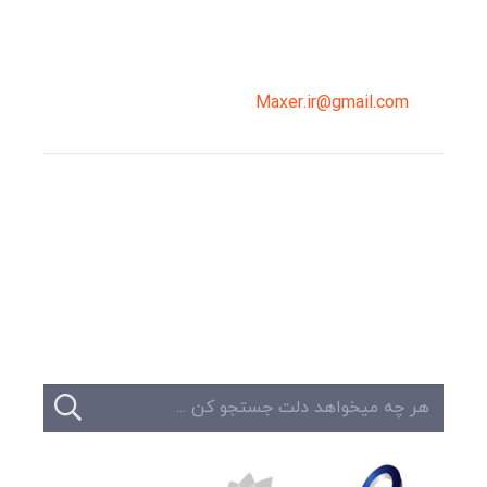
02191098099
0919-121-0008
Maxer.ir@gmail.com
وبلاگ
تبلیغات
تماس