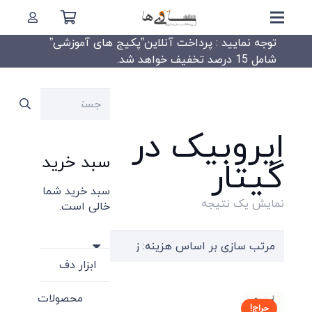
توجه نمایید : پرداخت آنلاین”پکیج های آموزشی”
شامل 15 درصد تخفیف خواهد شد.
جستجو
برای:
ایروبیک در
سبد خرید
گیتار
سبد خرید شما
نمایش یک نتیجه
خالی است.
ابزار دف
محصولات
حراج!