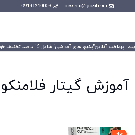
09191210008
maxer.ir@gmail.com
 : پرداخت آنلاین”پکیج های آموزشی” شامل 15 درصد تخفیف خواهد شد.
آموزش گیتار فلامنکو د
حراج!