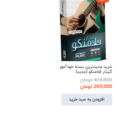
خرید جدیدترین بسته خودآموز
گیتار فلامنکو (جدید)
424,800
تومان
قیمت
قیمت
265,000
تومان
اصلی:
فعلی:
افزودن به سبد خرید
424,800 تومان
265,000 تومان.
بود.