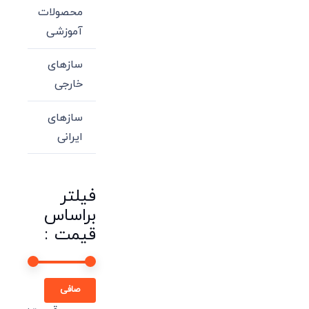
محصولات
آموزشی
سازهای
خارجی
سازهای
ایرانی
فیلتر
براساس
قیمت :
حداقل
حداكثر
صافی
قیمت
قيمت