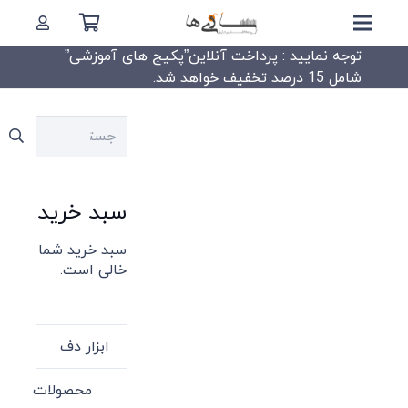
توجه نمایید : پرداخت آنلاین”پکیج های آموزشی”
شامل 15 درصد تخفیف خواهد شد.
جستجو
برای:
سبد خرید
سبد خرید شما
خالی است.
ابزار دف
محصولات