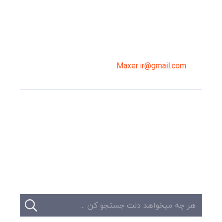
سپاهان، طبقه دوم، واحد 3
02191098099
0919-121-0008
Maxer.ir@gmail.com
وبلاگ
تبلیغات
تماس