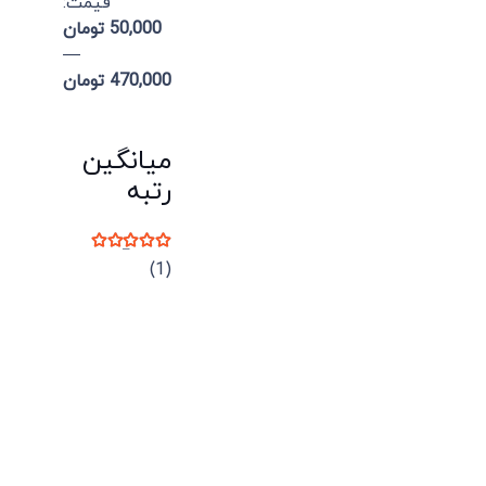
قيمت:
50,000 تومان
—
470,000 تومان
میانگین
رتبه
نمره
5
از 5
(1)
میدان انقلاب، جنب سینما مرکزی، ساختمان