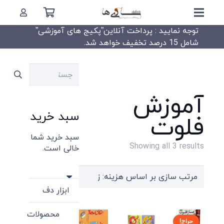
توجه نمایید : پرداخت آنلاین”پکیج های آموزشی”
شامل 15 درصد تخفیف خواهد شد.
جستجو
برای:
آموزش
سبد خرید
فلوت
سبد خرید شما
Sorted
Showing all 3 results
خالی است.
by
price:
high
ابزار دف
to
محصولات
low
حراج!