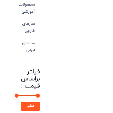
محصولات
آموزشی
سازهای
خارجی
سازهای
ایرانی
فیلتر
براساس
قیمت :
حداقل
حداكثر
صافی
قیمت
قيمت