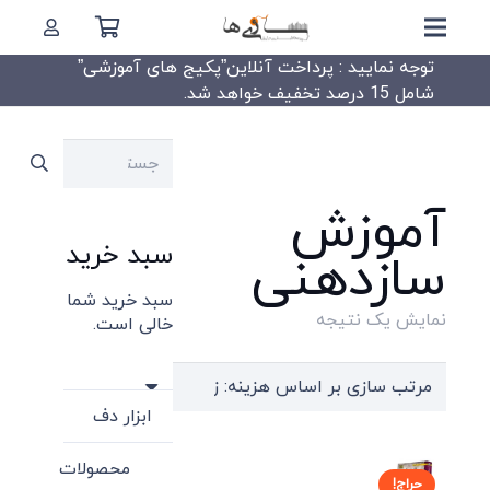
توجه نمایید : پرداخت آنلاین”پکیج های آموزشی”
شامل 15 درصد تخفیف خواهد شد.
جستجو
برای:
آموزش
سبد خرید
سازدهنی
سبد خرید شما
نمایش یک نتیجه
خالی است.
ابزار دف
محصولات
حراج!