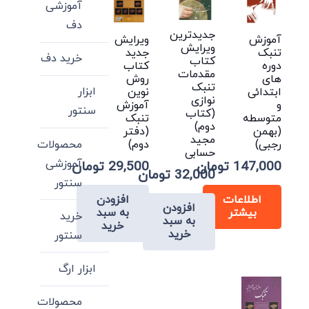
آموزشی
دف
جدیدترین
آموزش
ویرایش
ویرایش
تنبک
جدید
خرید دف
کتاب
دوره
کتاب
مقدمات
های
روش
تنبک
ابزار
ابتدائی
نوین
نوازی
و
آموزش
سنتور
(کتاب
متوسطه
تنبک
دوم)
(بهمن
(دفتر
مجید
محصولات
رجبی)
دوم)
حسابی
آموزشی
147,000
تومان
29,500
تومان
32,000
تومان
سنتور
اطلاعات
افزودن
افزودن
بیشتر
به سبد
خرید
به سبد
خرید
خرید
سنتور
ابزار ارگ
محصولات