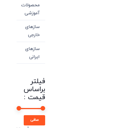
محصولات
آموزشی
سازهای
خارجی
سازهای
ایرانی
فیلتر
براساس
قیمت :
حداقل
حداكثر
صافی
قیمت
قيمت