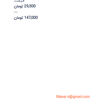
قيمت:
29,500 تومان
—
147,000 تومان
میدان انقلاب، جنب سینما مرکزی، ساختمان
سپاهان، طبقه دوم، واحد 3
02191098099
0919-121-0008
Maxer.ir@gmail.com