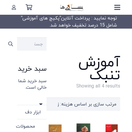
توجه نمایید : پرداخت آنلاین”پکیج های آموزشی”
شامل 15 درصد تخفیف خواهد شد.
جستجو
برای:
آموزش
سبد خرید
تنبک
سبد خرید شما
Sorted
Showing all 4 results
خالی است.
by
price:
high
ابزار دف
to
محصولات
low