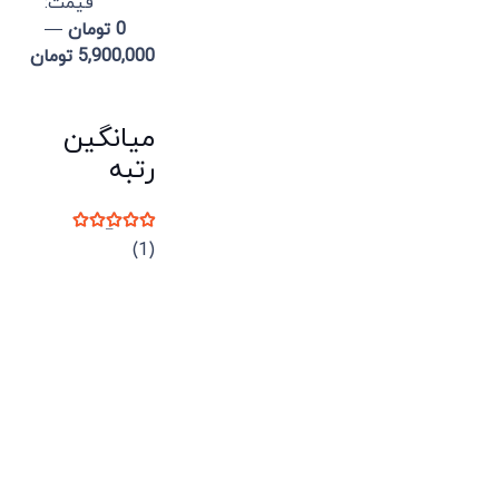
قيمت:
0 تومان
—
5,900,000 تومان
میانگین
رتبه
نمره
5
از 5
(1)
میدان انقلاب، جنب سینما مرکزی، ساختمان
سپاهان، طبقه دوم، واحد 3