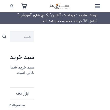
توجه نمایید : پرداخت آنلاین”پکیج های آموزشی”
شامل 15 درصد تخفیف خواهد شد.
جستجو
برای:
سبد خرید
سبد خرید شما
خالی است.
ابزار دف
محصولات