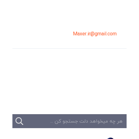
02191098099
0919-121-0008
Maxer.ir@gmail.com
وبلاگ
تبلیغات
تماس