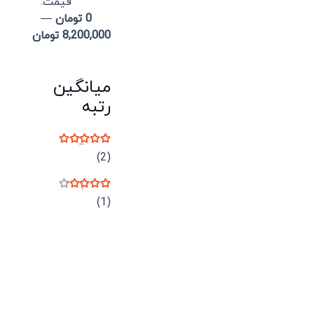
قيمت:
0 تومان
—
8,200,000 تومان
میانگین
رتبه
نمره
5
از 5
(2)
نمره
4
از 5
(1)