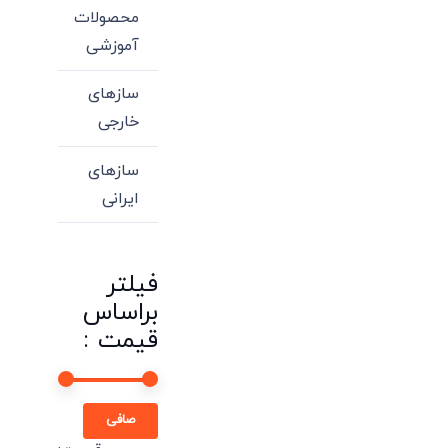
محصولات
آموزشی
سازهای
خارجی
سازهای
ایرانی
فیلتر
براساس
قیمت :
حداقل
حداكثر
صافی
قیمت
قيمت