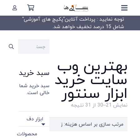
توجه نمایید : پرداخت آنلاین”پکیج های آموزشی”
شامل 15 درصد تخفیف خواهد شد.
جستجو
برای:
بهترین وب
سبد خرید
سایت خرید
سبد خرید شما
ابزار سنتور
خالی است.
Sorted
نمایش 21–30 از 31 نتیجه
by
ابزار دف
price:
high
محصولات