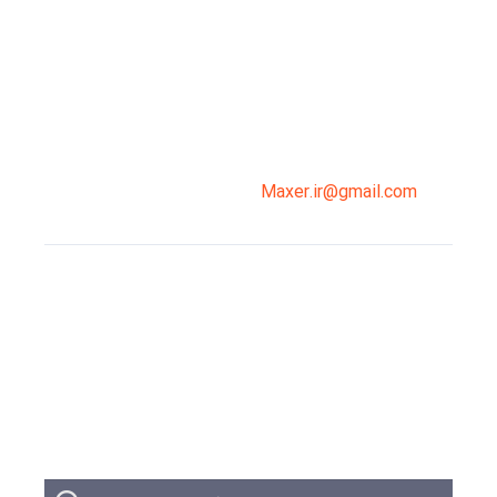
میدان انقلاب، جنب سینما مرکزی، ساختمان
سپاهان، طبقه دوم، واحد 3
02191098099
0919-121-0008
Maxer.ir@gmail.com
وبلاگ
تبلیغات
تماس