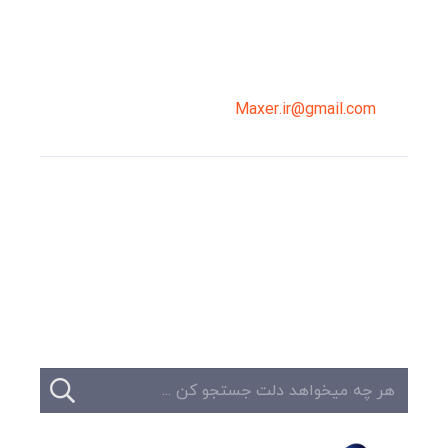
02191098099
0919-121-0008
Maxer.ir@gmail.com
وبلاگ
تبلیغات
تماس