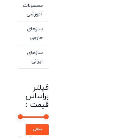
محصولات
آموزشی
سازهای
خارجی
سازهای
ایرانی
فیلتر
براساس
قیمت :
حداقل
حداكثر
صافی
قیمت
قيمت