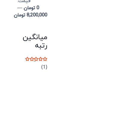
قيمت:
0 تومان
—
8,200,000 تومان
میانگین
رتبه
نمره
5
از 5
(1)
میدان انقلاب، جنب سینما مرکزی، ساختمان
سپاهان، طبقه دوم، واحد 3