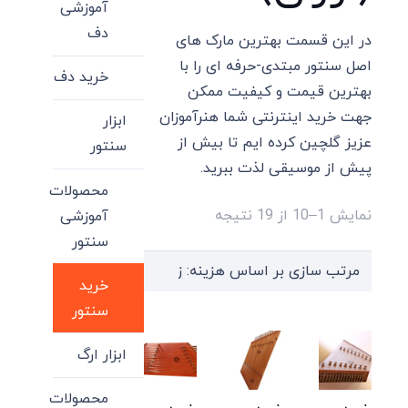
آموزشی
دف
در این قسمت بهترین مارک های
اصل سنتور مبتدی-حرفه ای را با
خرید دف
بهترین قیمت و کیفیت ممکن
جهت خرید اینترنتی شما هنرآموزان
ابزار
عزیز گلچین کرده ایم تا بیش از
سنتور
پیش از موسیقی لذت ببرید.
محصولات
Sorted
نمایش 1–10 از 19 نتیجه
آموزشی
by
سنتور
price:
خرید
high
سنتور
to
low
ابزار ارگ
محصولات