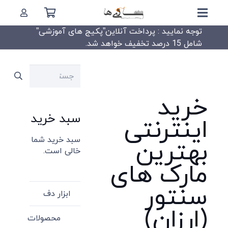
توجه نمایید : پرداخت آنلاین”پکیج های آموزشی”
شامل 15 درصد تخفیف خواهد شد.
جستجو
برای:
خرید
سبد خرید
اینترنتی
سبد خرید شما
بهترین
خالی است.
مارک های
سنتور
ابزار دف
(ارزان)
محصولات