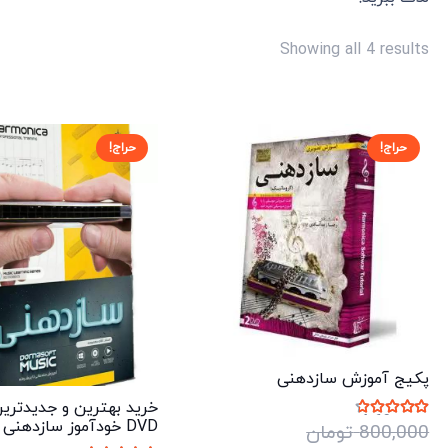
Sorted
Showing all 4 results
by
price:
high
حراج!
حراج!
to
low
پکیج آموزش سازدهنی
خرید بهترین و جدیدتری
نمره
4.60
از 5
DVD خودآموز سازدهنی
800,000
تومان