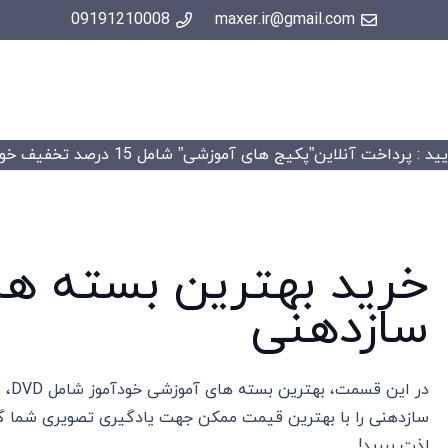
09191210008
maxer.ir@gmail.com
 : پرداخت آنلاین”پکیج های آموزشی” شامل 15 درصد تخفیف خواهد شد.
خرید بهترین بسته ها
سازدهنی
در ا
سازدهنی را با بهترین قیمت ممکن جهت یادگیری تصویری شما گل
لذت ببرید!