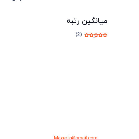
میانگین رتبه
(2)
نمره
5
از 5
میدان انقلاب، جنب سینما مرکزی، ساختمان
سپاهان، طبقه دوم، واحد 3
02191098099
0919-121-0008
Maxer.ir@gmail.com