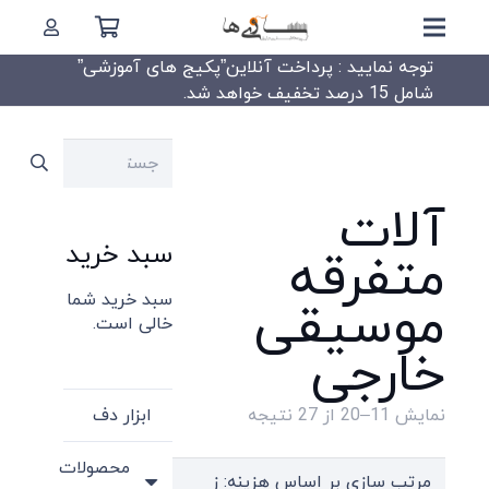
توجه نمایید : پرداخت آنلاین”پکیج های آموزشی”
شامل 15 درصد تخفیف خواهد شد.
جستجو
برای:
آلات
سبد خرید
متفرقه
سبد خرید شما
موسیقی
خالی است.
خارجی
Sorted
ابزار دف
نمایش 11–20 از 27 نتیجه
by
محصولات
price: