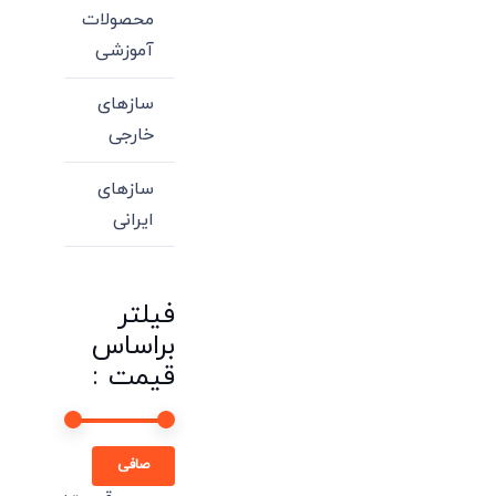
محصولات
آموزشی
سازهای
خارجی
سازهای
ایرانی
فیلتر
براساس
قیمت :
حداقل
حداكثر
صافی
قیمت
قيمت