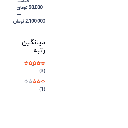
قيمت:
28,000 تومان
—
2,100,000 تومان
میانگین
رتبه
نمره
5
از 5
(3)
نمره
3
از 5
(1)