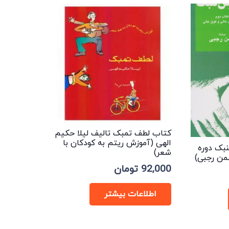
باشد.
گزینه
ها
ممکن
است
در
صفحه
محصول
انتخاب
کتاب لطف تمبک تالیف لیلا حکیم
شوند
الهی (آموزش ریتم به کودکان با
بک دوره
شعر)
من رجبی)
92,000
تومان
اطلاعات بیشتر