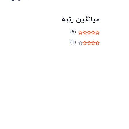
میانگین رتبه
(5)
نمره
5
از 5
(1)
نمره
4
از 5
میدان انقلاب، جنب سینما مرکزی، ساختمان
سپاهان، طبقه دوم، واحد 3
02191098099
0919-121-0008