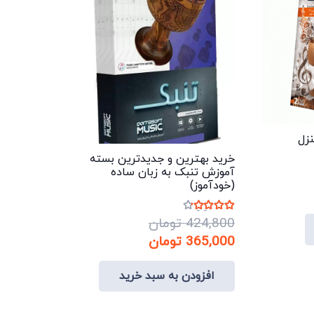
نزل
خرید بهترین و جدیدترین بسته
آموزش تنبک به زبان ساده
(خودآموز)
ت
این
نمره
4.00
از 5
424,800
تومان
تومان.
محصول
قیمت
قیمت
365,000
تومان
دارای
اصلی:
فعلی:
انواع
افزودن به سبد خرید
424,800 تومان
365,000 تومان.
مختلفی
بود.
می