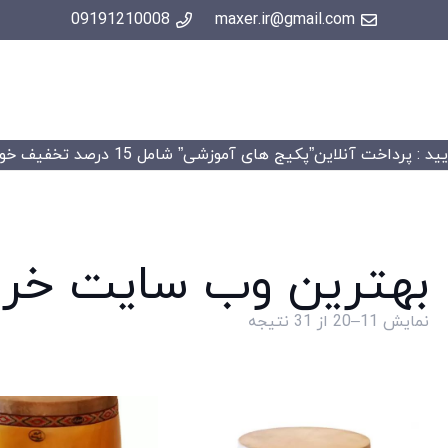
09191210008
maxer.ir@gmail.com
 : پرداخت آنلاین”پکیج های آموزشی” شامل 15 درصد تخفیف خواهد شد.
بهترین وب سایت خری
Sorted
نمایش 11–20 از 31 نتیجه
by
price:
high
to