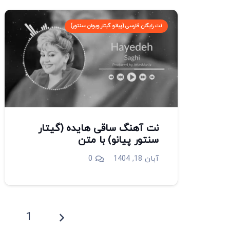
نت رایگان فارسی (پیانو گیتار ویولن سنتور)
نت آهنگ ساقی هایده (گیتار
سنتور پیانو) با متن
آبان 18, 1404
0
2
1