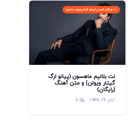
نت رایگان فارسی (پیانو گیتار ویولن سنتور)
نت بلالیم ماهسون (پیانو ارگ
گیتار ویولن) و متن آهنگ
(رایگان)
آبان 19, 1404
0