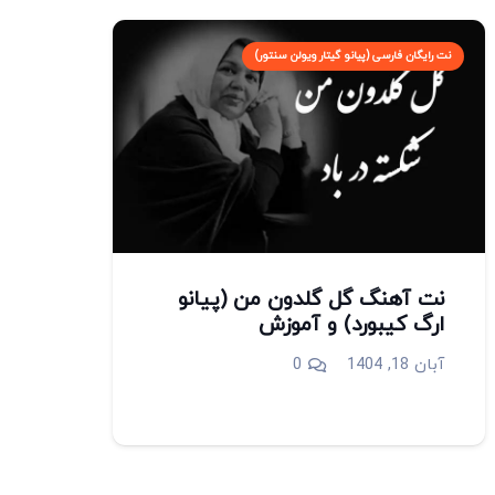
نت رایگان فارسی (پیانو گیتار ویولن سنتور)
نت آهنگ گل گلدون من (پیانو
ارگ کیبورد) و آموزش
آبان 18, 1404
0