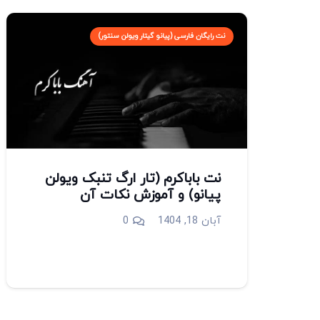
نت رایگان فارسی (پیانو گیتار ویولن سنتور)
نت باباکرم (تار ارگ تنبک ویولن
پیانو) و آموزش نکات آن
آبان 18, 1404
0