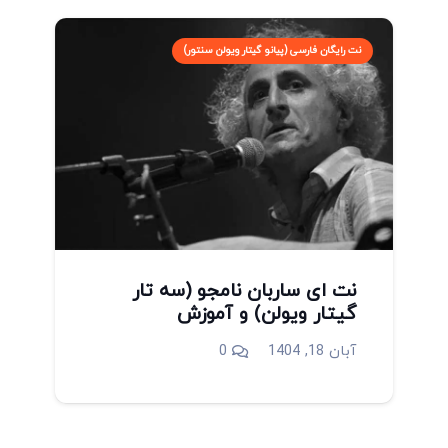
نت رایگان فارسی (پیانو گیتار ویولن سنتور)
نت ای ساربان نامجو (سه تار
گیتار ویولن) و آموزش
آبان 18, 1404
0