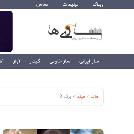
وبلاگ
تبلیغات
تماس
ساز ایرانی
ساز خارجی
گیتار
آواز
آه
خانه
>
فیلم
>
برگه 8