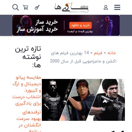
تازه ترین
خانه
>
فیلم
>
14 بهترین فیلم های
نوشته
اکشن و ماجراجویی قبل از سال 2000
ها:
مقایسه پیانو
دیجیتال و ارگ
و کیبورد:
انتخاب درست
برای یادگیری
ترفندهای
بهبود سرعت
انگشتان در
پیانو+