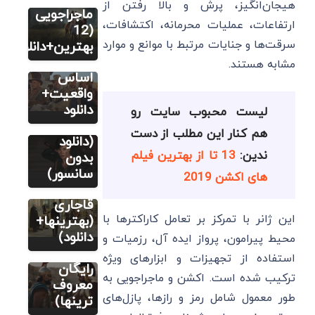
هیجان‌انگیز، پرش و بالا رفتن از
فیلم
ماجراجویی
ارتفاعات، عملیات محرمانه، اکتشافات،
12 بهترین
(12
فیلم
سرقت‌ها و جنایات مرتبط با موانع و موارد
بهترین+دانلود)
فیلم
تاریخی بر
مشابه هستند.
14 فیلم
اساس
سینمایی
واقعیت+
اکشن
دانلود
لیست محبوب سایت رو
فیلم
رزمی خفن
هم کنار این مطلب از دست
8 فیلم و
(دانلود
فیلم
ندین:
13 تا از بهترین فیلم
سریال
بدون
6 فیلم
تاریخی
سانسور)
های اکشن 2019
تاریخی
ایرانی
ایرانی
قاجاری
این ژانر با تمرکز بر تعامل کاراکترها با
ساخت
(بهترینها+
خارج
دانلود)
محیط پیرامون، پرواز ایده آل، رزمیات و
(دانلود
استفاده از تجهیزات و ابزارهای ویژه
رایگان
ترکیب شده است. اکشن و ماجراجویی به
معروف
طور معمول شامل رمز و رازها، پازل‌های
ترینها)