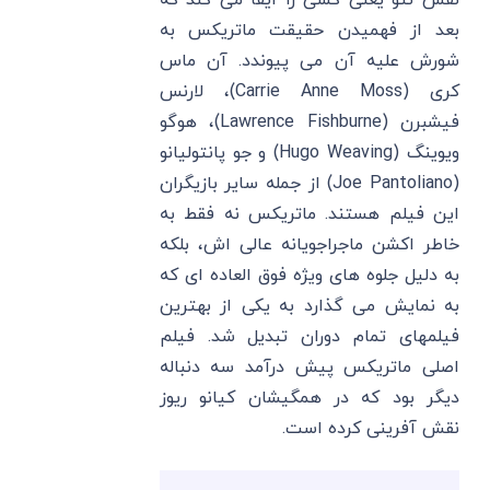
نقش نئو یعنی کسی را ایفا می کند که
بعد از فهمیدن حقیقت ماتریکس به
شورش علیه آن می پیوندد. آن ماس
کری (Carrie Anne Moss)، لارنس
فیشبرن (Lawrence Fishburne)، هوگو
ویوینگ (Hugo Weaving) و جو پانتولیانو
(Joe Pantoliano) از جمله سایر بازیگران
این فیلم هستند. ماتریکس نه فقط به
خاطر اکشن ماجراجویانه عالی اش، بلکه
به دلیل جلوه های ویژه فوق العاده ای که
به نمایش می گذارد به یکی از بهترین
فیلمهای تمام دوران تبدیل شد. فیلم
اصلی ماتریکس پیش درآمد سه دنباله
دیگر بود که در همگیشان کیانو ریوز
نقش آفرینی کرده است.