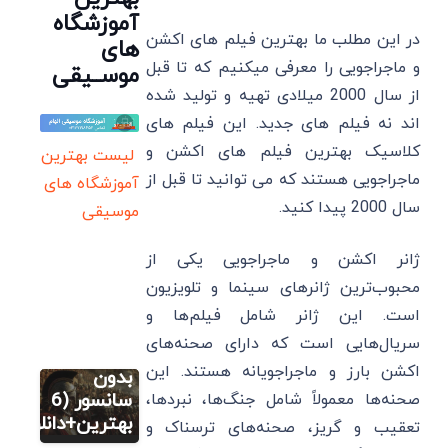
آموزشگاه
در این مطلب ما بهترین فیلم های اکشن
های
و ماجراجویی را معرفی میکنیم که تا قبل
موســیقی
از سال 2000 میلادی تهیه و تولید شده
اند نه فیلم های جدید. این فیلم های
کلاسیک بهترین فیلم های اکشن و
لیست بهترین
ماجراجویی هستند که می توانید تا قبل از
آموزشگاه های
سال 2000 پیدا کنید.
موسیقی
ژانر اکشن و ماجراجویی یکی از
فیلم
محبوب‌ترین ژانرهای سینما و تلویزیون
فیلم های
است. این ژانر شامل فیلم‌ها و
تاریخی
سریال‌هایی است که دارای صحنه‌های
یونانی
اکشن بارز و ماجراجویانه هستند. این
بدون
فیلم
سانسور (6
صحنه‌ها معمولاً شامل جنگ‌ها، نبردها،
فیلم های
بهترین+دانلود)
تعقیب و گریز، صحنه‌های ترسناک و
تاریخی