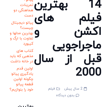
14 بهترین
تمرینات
هماهنگی دو
فیلم های
دست
پیانو دیجیتال
اکشن و
چیست؟
بهترین مدلها و
تفاوت با ارگ و
ماجراجویی
کیبورد
کتاب های
قبل از سال
مذهبی که باید
در خانه داشت
2000
اولین قدم
یادگیری پیانو:
چگونه اولین
قطعه پیانو
2 سال پیش
فیلم
خود را بنوازیم؟
بدون دیدگاه
بهترین