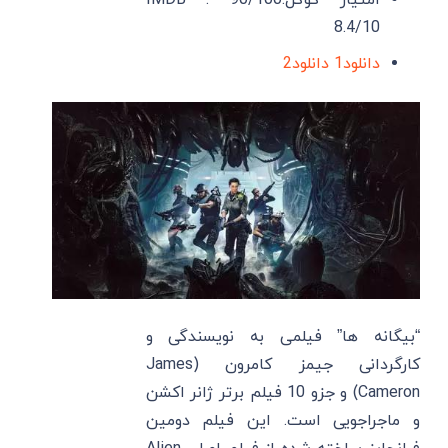
امتیاز گوگل:90/100 IMDB :
8.4/10
دانلود1
دانلود2
“بیگانه ها” فیلمی به نویسندگی و
کارگردانی جیمز کامرون (James
Cameron) و جزو 10 فیلم برتر ژانر اکشن
و ماجراجویی است. این فیلم دومین