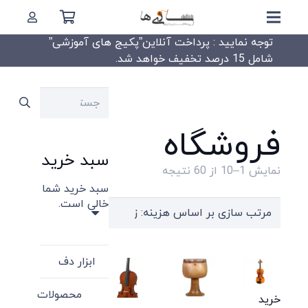
توجه نمایید : پرداخت آنلاین”پکیج های آموزشی”
شامل 15 درصد تخفیف خواهد شد.
جستجو
برای:
فروشگاه
سبد خرید
Sorted
نمایش 1–10 از 60 نتیجه
سبد خرید شما
by
خالی است.
price:
high
to
ابزار دف
low
محصولات
خرید