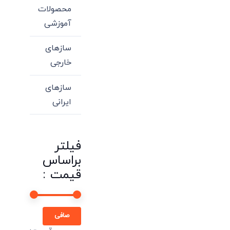
محصولات
آموزشی
سازهای
خارجی
سازهای
ایرانی
فیلتر
براساس
قیمت :
حداقل
حداكثر
صافی
قیمت
قيمت