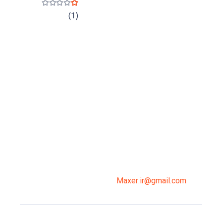
نمره
1
از 5
(1)
میدان انقلاب، جنب سینما مرکزی، ساختمان
سپاهان، طبقه دوم، واحد 3
02191098099
0919-121-0008
Maxer.ir@gmail.com