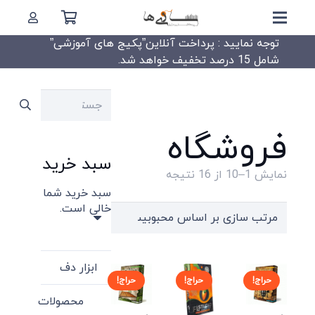
توجه نمایید : پرداخت آنلاین”پکیج های آموزشی”
شامل 15 درصد تخفیف خواهد شد.
جستجو
برای:
فروشگاه
سبد خرید
Sorted
نمایش 1–10 از 16 نتیجه
سبد خرید شما
by
خالی است.
popularity
ابزار دف
حراج!
حراج!
حراج!
محصولات