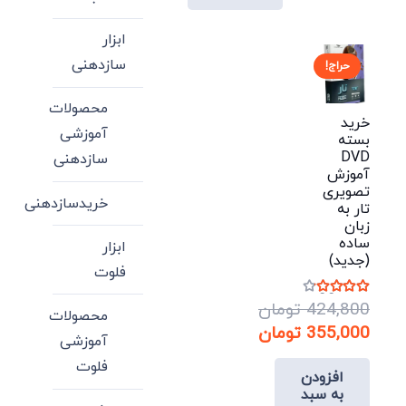
دارای
انواع
ابزار
مختلفی
سازدهنی
حراج!
می
محصولات
باشد.
خرید
آموزشی
بسته
گزینه
DVD
سازدهنی
ها
آموزش
ممکن
تصویری
خریدسازدهنی
تار به
است
زبان
در
ساده
ابزار
(جدید)
صفحه
فلوت
محصول
نمره
4.00
از 5
424,800
تومان
محصولات
انتخاب
قیمت
355,000
تومان
آموزشی
شوند
اصلی:
قیمت
فلوت
افزودن
فعلی:
424,800 تومان
به سبد
بود.
355,000 تومان.