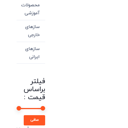
محصولات
آموزشی
سازهای
خارجی
سازهای
ایرانی
فیلتر
براساس
قیمت :
حداقل
حداكثر
صافی
قیمت
قيمت