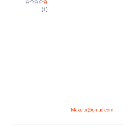
نمره
1
از 5
(1)
میدان انقلاب، جنب سینما مرکزی، ساختمان
سپاهان، طبقه دوم، واحد 3
02191098099
0919-121-0008
Maxer.ir@gmail.com