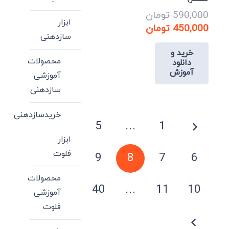
در
در
590,000
تومان
صفحه
ابزار
صفحه
قیمت
450,000
تومان
محصول
سازدهنی
محصول
اصلی:
قیمت
انتخاب
انتخاب
خرید و
فعلی:
590,000 تومان
محصولات
شوند
دانلود
بود.
450,000 تومان.
شوند
آموزش
آموزشی
سازدهنی
این
محصول
صفحه‌بندی
خریدسازدهنی
دارای
5
…
1
نوشته‌ها
انواع
ابزار
مختلفی
فلوت
9
8
7
6
می
باشد.
محصولات
40
…
11
10
گزینه
آموزشی
ها
فلوت
ممکن