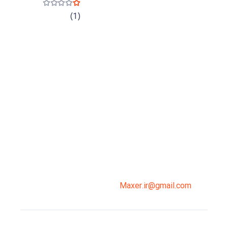
نمره
1
از 5
(1)
میدان انقلاب، جنب سینما مرکزی، ساختمان
سپاهان، طبقه دوم، واحد 3
02191098099
0919-121-0008
Maxer.ir@gmail.com