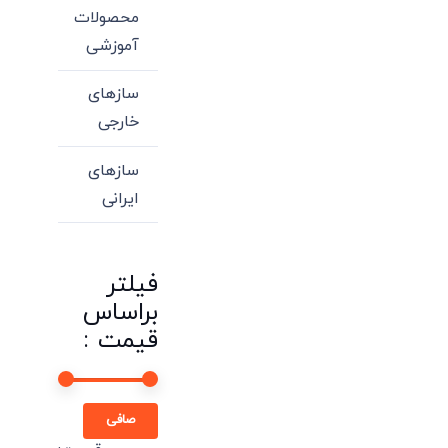
محصولات
آموزشی
سازهای
خارجی
سازهای
ایرانی
فیلتر
براساس
قیمت :
حداقل
حداكثر
صافی
قیمت
قيمت