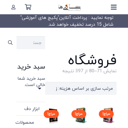
توجه نمایید : پرداخت آنلاین”پکیج های آموزشی”
شامل 15 درصد تخفیف خواهد شد.
جستجو
برای:
فروشگاه
سبد خرید
Sorted
نمایش 71–80 از 397 نتیجه
سبد خرید شما
by
خالی است.
price:
high
to
ابزار دف
low
حراج!
حراج!
حراج!
محصولات