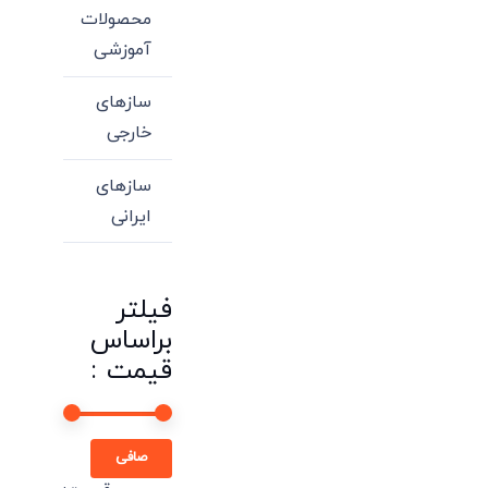
محصولات
آموزشی
سازهای
خارجی
سازهای
ایرانی
فیلتر
براساس
قیمت :
حداقل
حداكثر
صافی
قیمت
قيمت