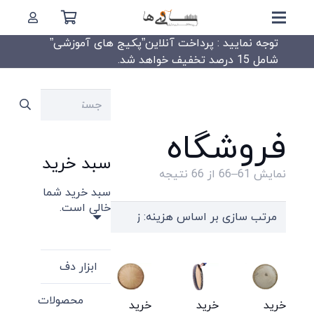
توجه نمایید : پرداخت آنلاین”پکیج های آموزشی”
شامل 15 درصد تخفیف خواهد شد.
جستجو
برای:
فروشگاه
سبد خرید
Sorted
نمایش 61–66 از 66 نتیجه
سبد خرید شما
by
خالی است.
price:
high
to
ابزار دف
low
محصولات
خرید
خرید
خرید