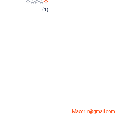
نمره
1
از 5
(1)
میدان انقلاب، جنب سینما مرکزی، ساختمان
سپاهان، طبقه دوم، واحد 3
02191098099
0919-121-0008
Maxer.ir@gmail.com