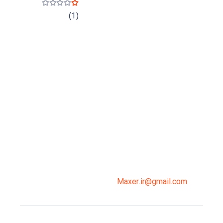
نمره
1
از 5
(1)
میدان انقلاب، جنب سینما مرکزی، ساختمان
سپاهان، طبقه دوم، واحد 3
02191098099
0919-121-0008
Maxer.ir@gmail.com