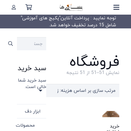
توجه نمایید : پرداخت آنلاین”پکیج های آموزشی”
شامل 15 درصد تخفیف خواهد شد.
جستجو
برای:
فروشگاه
سبد خرید
Sorted
نمایش 51–51 از 51 نتیجه
سبد خرید شما
by
خالی است.
price:
high
to
ابزار دف
low
محصولات
خرید