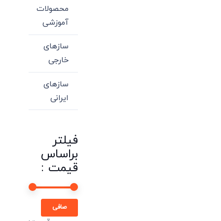
محصولات
آموزشی
سازهای
خارجی
سازهای
ایرانی
فیلتر
براساس
قیمت :
حداقل
حداكثر
صافی
قیمت
قيمت