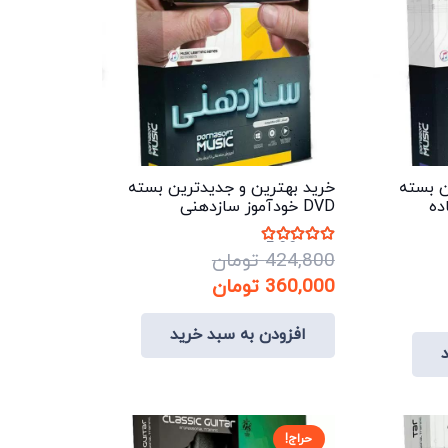
ن بسته
خرید بهترین و جدیدترین بسته
ده
DVD خودآموز سازدهنی
نمره
5.00
از 5
424,800
تومان
قیمت
قیمت
360,000
تومان
ت
اصلی:
فعلی:
افزودن به سبد خرید
424,800 تومان
360,000 تومان.
تومان.
بود.
حراج!