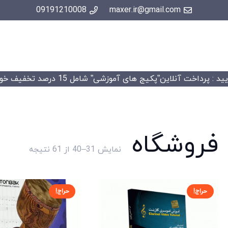
09191210008
maxer.ir@gmail.com
 : پرداخت آنلاین”پکیج های آموزشی” شامل 15 درصد تخفیف خواهد شد.
فروشگاه
Sorted
نمایش 31–40 از 61 نتیجه
by
price:
high
حراج!
حراج!
to
low