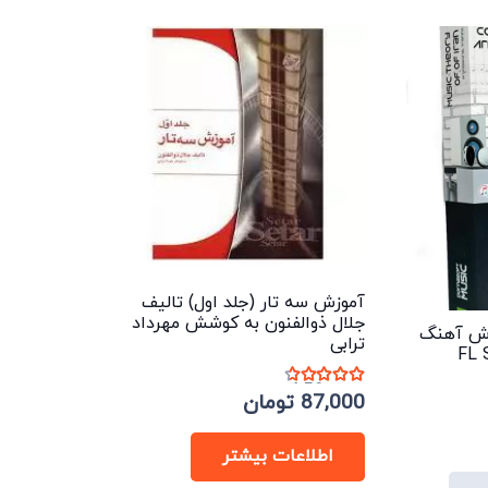
آموزش سه تار (جلد اول) تالیف
جلال ذوالفنون به کوشش مهرداد
زش آهنگ
ترابی
نمره
4.50
از 5
87,000
تومان
ت
اطلاعات بیشتر