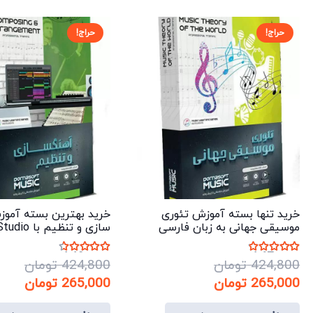
حراج!
حراج!
خرید تنها بسته آموزش تئوری
خرید بهترین بسته آمو
موسیقی جهانی به زبان فارسی
سازی و تنظیم با FL Studio
نمره
4.67
از 5
نمره
4.40
از 5
424,800
تومان
424,800
تومان
قیمت
قیمت
قیمت
قیم
265,000
تومان
265,000
تومان
اصلی:
فعلی:
اصلی:
فعلی: