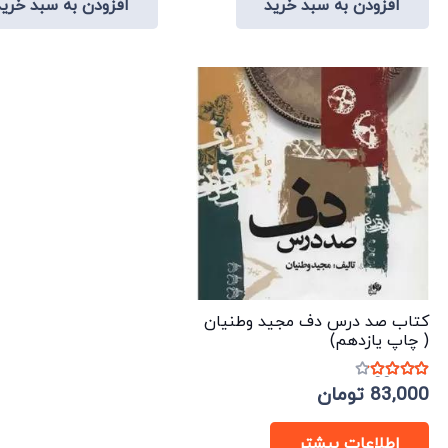
افزودن به سبد خرید
افزودن به سبد خرید
424,800 تومان
265,000 تومان.
424,800 تومان
265,000 
بود.
بود.
کتاب صد درس دف مجید وطنیان
( چاپ یازدهم)
نمره
4.00
از 5
83,000
تومان
اطلاعات بیشتر