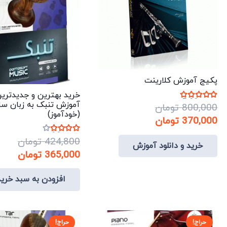
پکیج آموزش کلارینت
خرید بهترین و جدیدتری
نمره
5.00
از 5
آموزش تنبک به زبان سا
800,000
تومان
(خودآموز)
قیمت
قیمت
370,000
تومان
اصلی:
فعلی:
نمره
4.00
از 5
424,800
تومان
خرید و دانلود آموزش
800,000 تومان
370,000 تومان.
قیمت
قیم
365,000
تومان
بود.
اصلی:
فعلی:
افزودن به سبد خرید
424,800 تومان
365,000 
بود.
حراج!
حراج!