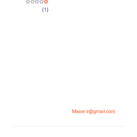
نمره
1
از 5
(1)
میدان انقلاب، جنب سینما مرکزی، ساختمان
سپاهان، طبقه دوم، واحد 3
02191098099
0919-121-0008
Maxer.ir@gmail.com