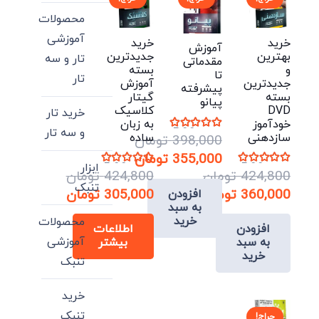
محصولات
آموزشی
خرید
خرید
آموزش
بهترین
جدیدترین
تار و سه
مقدماتی
و
بسته
تا
تار
جدیدترین
آموزش
پیشرفته
بسته
گیتار
پیانو
DVD
کلاسیک
خرید تار
خودآموز
به زبان
و سه تار
نمره
5.00
از 5
سازدهنی
ساده
398,000
تومان
قیمت
355,000
تومان
ابزار
نمره
5.00
از 5
نمره
5.00
از 5
424,800
تومان
424,800
تومان
اصلی:
قیمت
تنبک
قیمت
قیمت
360,000
تومان
305,000
تومان
افزودن
فعلی:
398,000 تومان
به سبد
اصلی:
قیمت
اصلی:
قیمت
بود.
355,000 تومان.
خرید
محصولات
افزودن
اطلاعات
فعلی:
424,800 تومان
فعلی:
424,800 تومان
آموزشی
به سبد
بیشتر
بود.
360,000 تومان.
بود.
305,000 تومان.
خرید
تنبک
خرید
تنبک
حراج!