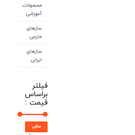
محصولات
آموزشی
سازهای
خارجی
سازهای
ایرانی
فیلتر
براساس
قیمت :
حداقل
حداكثر
صافی
قیمت
قيمت