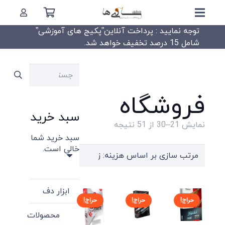
توجه نمایید : پرداخت آنلاین”پکیج های آموزشی”
شامل 15 درصد تخفیف خواهد شد.
جستجو
برای:
فروشگاه
سبد خرید
Sorted
نمایش 21–30 از 51 نتیجه
سبد خرید شما
by
خالی است.
price:
high
to
ابزار دف
low
حراج!
حراج!
حراج!
محصولات