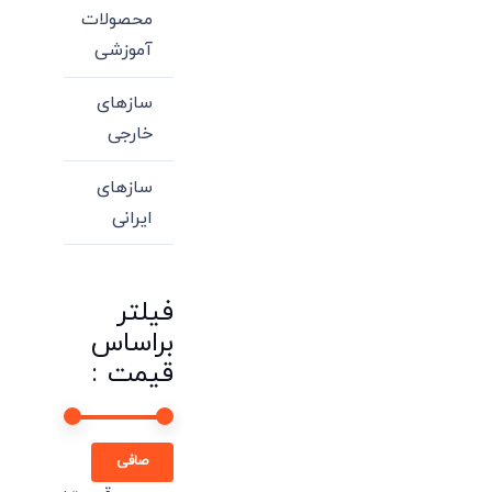
محصولات
آموزشی
سازهای
خارجی
سازهای
ایرانی
فیلتر
براساس
قیمت :
حداقل
حداكثر
صافی
قیمت
قيمت