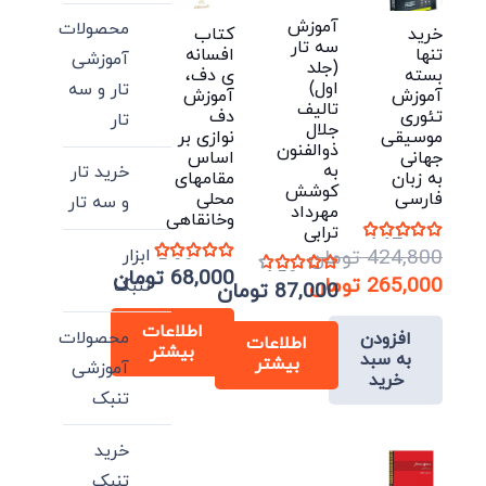
آموزش
محصولات
خرید
کتاب
سه تار
تنها
افسانه
آموزشی
(جلد
بسته
ی دف،
اول)
تار و سه
آموزش
آموزش
تالیف
تئوری
دف
تار
جلال
موسیقی
نوازی بر
ذوالفنون
جهانی
اساس
به
خرید تار
به زبان
مقامهای
کوشش
فارسی
محلی
و سه تار
مهرداد
وخانقاهی
ترابی
نمره
4.67
از 5
ابزار
424,800
تومان
نمره
5.00
از 5
68,000
تومان
نمره
4.50
از 5
قیمت
265,000
تومان
تنبک
87,000
تومان
اصلی:
قیمت
اطلاعات
محصولات
افزودن
فعلی:
424,800 تومان
اطلاعات
بیشتر
به سبد
بیشتر
بود.
265,000 تومان.
آموزشی
خرید
تنبک
خرید
تنبک