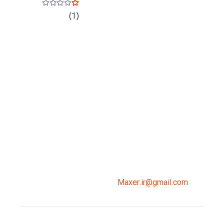
نمره
1
از 5
(1)
میدان انقلاب، جنب سینما مرکزی، ساختمان
سپاهان، طبقه دوم، واحد 3
02191098099
0919-121-0008
Maxer.ir@gmail.com