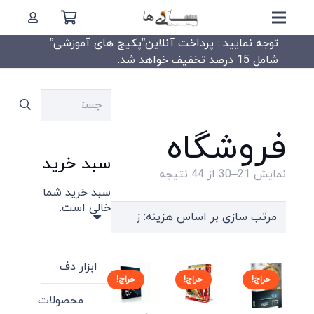
توجه نمایید : پرداخت آنلاین”پکیج های آموزشی”
شامل 15 درصد تخفیف خواهد شد.
جستجو
برای:
فروشگاه
سبد خرید
Sorted
نمایش 21–30 از 44 نتیجه
سبد خرید شما
by
خالی است.
price:
high
to
ابزار دف
low
حراج!
حراج!
حراج!
محصولات